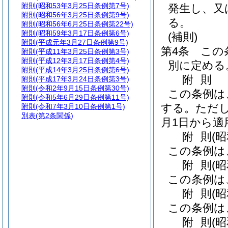
附則
(昭和53年3月25日条例第7号)
発生し、又
附則
(昭和56年3月25日条例第9号)
る。
附則
(昭和56年6月25日条例第22号)
附則
(昭和59年3月17日条例第6号)
(補則)
附則
(平成元年3月27日条例第9号)
第4条
この
附則
(平成11年3月25日条例第3号)
附則
(平成12年3月17日条例第4号)
別に定める
附則
(平成14年3月25日条例第6号)
附
則
附則
(平成17年3月24日条例第3号)
附則
(令和2年9月15日条例第30号)
この条例は
附則
(令和5年6月29日条例第11号)
する。
ただし
附則
(令和7年3月10日条例第1号)
別表
(第2条関係)
月1日から適
附
則
(
この条例は
附
則
(
この条例は
附
則
(
この条例は
附
則
(