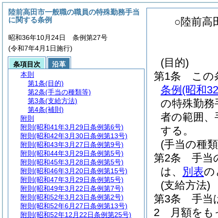
陸前高田市一般職の職員の特殊勤務手当
に関する条例
○陸前高
昭和36年10月24日 条例第27号
(令和7年4月1日施行)
(目的)
条項目次
沿革
第1条
この
本則
第1条
(目的)
条例
(昭和3
第2条
(手当の種類等)
第3条
(支給方法)
の特殊勤務
第4条
(補則)
者の範囲、
附則
附則
(昭和41年3月29日条例第6号)
する。
附則
(昭和42年3月30日条例第13号)
(手当の種類
附則
(昭和43年3月27日条例第9号)
附則
(昭和44年3月29日条例第5号)
第2条
手当
附則
(昭和45年3月28日条例第5号)
は、
別表
の
附則
(昭和46年3月20日条例第15号)
附則
(昭和47年3月29日条例第5号)
(支給方法)
附則
(昭和49年3月22日条例第7号)
第3条
手当
附則
(昭和52年3月23日条例第2号)
附則
(昭和52年6月27日条例第13号)
2
月額をも
附則
(昭和52年12月22日条例第25号)