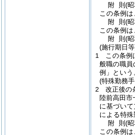
附
則
(
この条例は
附
則
(
この条例は
附
則
(
(施行期日等
1
この条例
般職の職員
例」という
(特殊勤務手
2
改正後の
陸前高田市
に基づいて
による特殊
附
則
(
この条例は