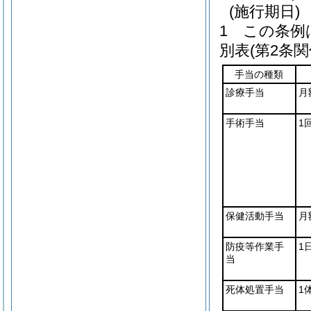
(施行期日)
1
この条例
別表
(第2条関
手当の種類
診療手当
月
手術手当
1
保健活動手当
月
防疫等作業手
1
当
死体処置手当
1