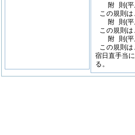
附
則
(
この規則は
附
則
(
この規則は
附
則
(平
この規則は
宿日直手当に
る。