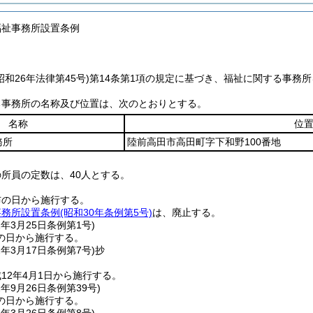
福祉事務所設置条例
昭和26年法律第45号)
第14条第1項の規定に基づき、福祉に関する事務
る事務所の名称及び位置は、次のとおりとする。
名称
位
務所
陸前高田市高田町字下和野100番地
所員の定数は、40人とする。
布の日から施行する。
事務所設置条例
(昭和30年条例第5号)
は、廃止する。
1年3月25日
条例第1号)
の日から施行する。
2年3月17日
条例第7号)
抄
12年4月1日から施行する。
2年9月26日
条例第39号)
の日から施行する。