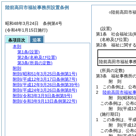
陸前高田市福祉事務所設置条例
○陸前高田市
昭和48年3月24日 条例第4号
(設置)
(令和4年1月15日施行)
第1条
社会福祉法
(
(名称及び位置)
条項目次
沿革
第2条
福祉に関す
本則
第1条
(設置)
第2条
(名称及び位置)
陸前高田市福祉事
第3条
(所員の定数)
附則
(所員の定数)
附則
(昭和51年3月25日条例第1号)
第3条
福祉事務所の
附則
(平成12年3月17日条例第7号)
附
則
附則
(平成12年9月26日条例第39号)
1
この条例は、公
附則
(平成24年3月26日条例第8号)
2
陸前高田市福祉
附則
(令和3年3月9日条例第9号)
附
則
(昭和5
附則
(令和3年9月13日条例第22号)
この条例は、公布
附
則
(平成1
(施行期日)
1
この条例は、平成
附
則
(平成1
この条例は、公布