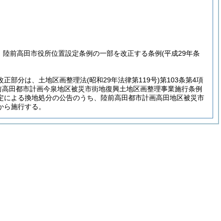
分 陸前高田市役所位置設定条例の一部を改正する条例
(平成29年条
改正部分は、土地区画整理法
(昭和29年法律第119号)
第103条第4項
前高田都市計画今泉地区被災市街地復興土地区画整理事業施行条例
定による換地処分の公告のうち、陸前高田都市計画高田地区被災市
から施行する。