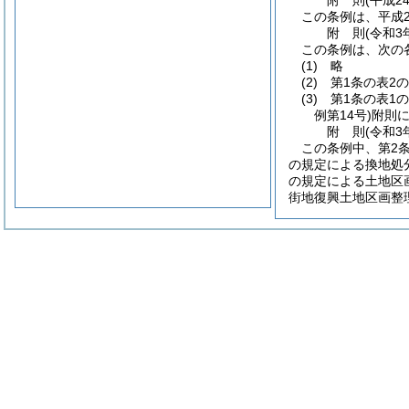
附
則
(平成2
この条例は、平成2
附
則
(令和3
この条例は、次の
(1)
略
(2)
第1条の表2
(3)
第1条の表1
例第14号)
附則
附
則
(令和3
この条例中、第2条
の規定による換地処
の規定による土地区
街地復興土地区画整