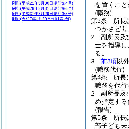
附則
(平成21年3月30日規則第4号)
を置くこと
附則
(平成28年3月31日規則第6号)
(職務)
附則
(平成31年3月29日規則第5号)
附則
(令和7年1月20日規則第1号)
第3条
所長
つかさどり
2
副所長及
士を指導し
る。
3
前2項
以
(職務代行)
第4条
所長
職務を代行
2
副所長及
め指定する
(報告)
第5条
所長
部子ども未