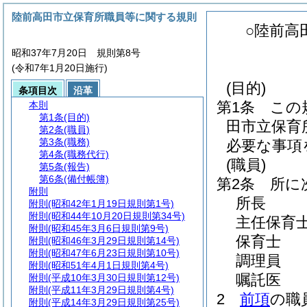
陸前高田市立保育所職員等に関する規則
○陸前高
昭和37年7月20日 規則第8号
(令和7年1月20日施行)
(目的)
条項目次
沿革
第1条
この
本則
第1条
(目的)
田市立保育
第2条
(職員)
第3条
(職務)
必要な事項
第4条
(職務代行)
(職員)
第5条
(報告)
第6条
(備付帳簿)
第2条
所に
附則
所長
附則
(昭和42年1月19日規則第1号)
附則
(昭和44年10月20日規則第34号)
主任保育
附則
(昭和45年3月6日規則第9号)
保育士
附則
(昭和46年3月29日規則第14号)
附則
(昭和47年6月23日規則第10号)
調理員
附則
(昭和51年4月1日規則第4号)
嘱託医
附則
(平成10年3月30日規則第12号)
附則
(平成11年3月29日規則第4号)
2
前項
の職
附則
(平成14年3月29日規則第25号)