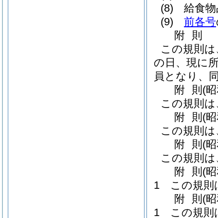
(8)
給食物
(9)
前各号
附
則
この規則は
の日、現に
員となり、
附
則
(
この規則は
附
則
(昭
この規則は
附
則
(
この規則は
附
則
(
1
この規則
附
則
(
1
この規則