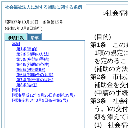
社会福祉法人に対する補助に関する条例
○社会福
昭和37年10月13日 条例第15号
(令和3年3月9日施行)
(目的)
条項目次
沿革
第1条
この
本則
第1条
(目的)
1項の規定
第2条
(補助の方法)
第3条
(申請の手続)
を定めるこ
第4条
(補助の条件)
(補助の方法
第5条
(使用制限)
第6条
(補助金の返還)
第2条
市長
第7条
(報告書の提出)
補助金を交
第8条
(委任)
附則
(申請の手続
附則
(平成12年9月26日条例第39号)
第3条
社会
附則
(令和3年3月9日条例第2号)
う。)
の交
類を添えて
(1)
社会福