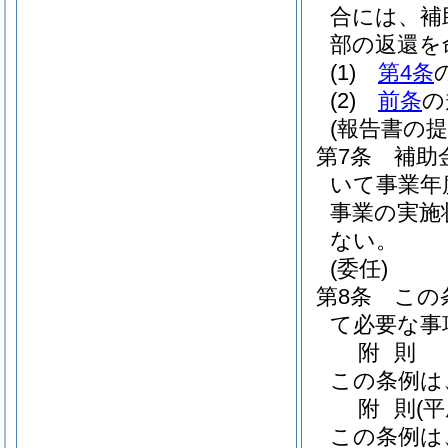
合には、補
部の返還を
(1)
第4条
(2)
前条
の
(報告書の提
第7条
補助
いて事業年
事業の実施
ない。
(委任)
第8条
この
て必要な事
附
則
この条例は
附
則
(
この条例は