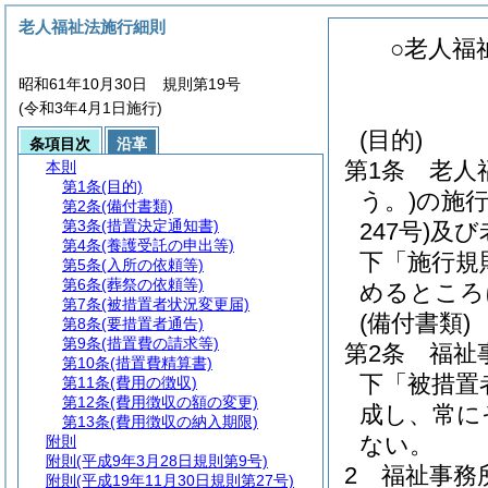
老人福祉法施行細則
○老人福
昭和61年10月30日 規則第19号
(令和3年4月1日施行)
(目的)
条項目次
沿革
第1条
老人
本則
第1条
(目的)
う。)
の施
第2条
(備付書類)
第3条
(措置決定通知書)
247号)
及び
第4条
(養護受託の申出等)
下「施行規
第5条
(入所の依頼等)
第6条
(葬祭の依頼等)
めるところ
第7条
(被措置者状況変更届)
(備付書類)
第8条
(要措置者通告)
第9条
(措置費の請求等)
第2条
福祉
第10条
(措置費精算書)
下「被措置
第11条
(費用の徴収)
第12条
(費用徴収の額の変更)
成し、常に
第13条
(費用徴収の納入期限)
ない。
附則
附則
(平成9年3月28日規則第9号)
2
福祉事務
附則
(平成19年11月30日規則第27号)