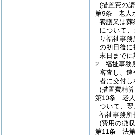
(措置費の請
第9条
老人
養護又は葬
について、
り福祉事務
の初日後に
末日までに
2
福祉事務
審査し、速
者に交付し
(措置費精算
第10条
老
ついて、翌
福祉事務所
(費用の徴収
第11条
法