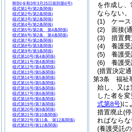
附則
(令和3年3月25日規則第6号)
を作成し、
様式第1号
(第2条関係)
ならない。
様式第2号
(第2条関係)
様式第3号
(第2条関係)
(1)
ケース
様式第4号
(第2条関係)
(2)
面接
(
様式第5号
(第2条、第4条関係)
様式第6号
(第2条、第4条関係)
(3)
措置費
様式第7号
(第2条関係)
(4)
養護受
様式第8号
(第3条関係)
様式第9号
(第3条関係)
(5)
養護受
様式第10号
(第4条関係)
(6)
養護受
様式第11号
(第4条関係)
様式第12号
(第4条関係)
(措置決定通
様式第13号
(第5条関係)
様式第14号
(第5条関係)
第3条
福祉
様式第15号
(第5条関係)
始し、又は
様式第16号
(第5条関係)
様式第17号
(第6条関係)
した者を変
様式第18号
(第6条関係)
式第8号
)
に
様式第19号
(第7条関係)
様式第20号
(第9条関係)
措置廃止
(停
様式第21号
(第10条関係)
ればならな
様式第22号
(第11条、第12条関係)
様式第23号
(第12条関係)
(養護受託の