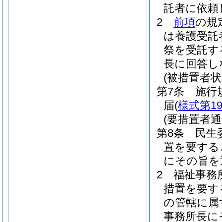
託者に依頼
2
前項
の規
は養護受託
祭を受託す
長に回答し
(被措置者状
第7条
施行
届
(
様式第1
(要措置者通
第8条
民生
置を要する
にその旨を
2
福祉事務
措置を要す
の管轄に属
事務所長に