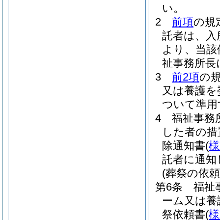
い。
2
前項
の規
託者は、入
より、当該
祉事務所長
3
前2項
の
又は養護を
ついて準用
4
福祉事務
した者の措
除通知書
(
様
託者に通知
(葬祭の依頼
第6条
福祉
ーム又は養
祭依頼書
(
様