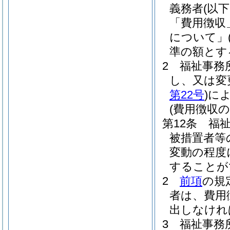
義務者
(以
「費用徴収
について」
準の額とす
2
福祉事務
し、又は変
第22号
)
に
(費用徴収の
第12条
福
被措置者等
変動の程度
することが
2
前項
の規
者は、費用
出しなけれ
3
福祉事務