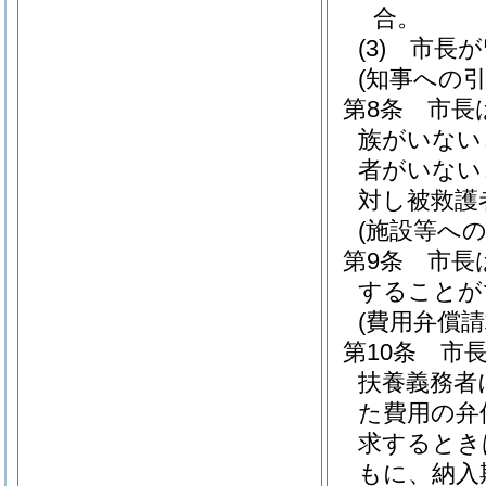
合。
(3)
市長が
(知事への引
第8条
市長
族がいない
者がいない
対し被救護
(施設等への
第9条
市長
することが
(費用弁償請
第10条
市
扶養義務者
た費用の弁
求するとき
もに、納入