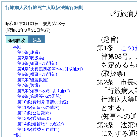
行旅病人及行旅死亡人取扱法施行細則
○行旅病
昭和62年3月31日 規則第13号
(昭和62年3月31日施行)
(趣旨)
条項目次
沿革
第1条
この
本則
第1条
(趣旨)
律第93号
第2条
(取扱票)
第3条
(知事への通知)
を定めるも
第4条
(扶養義務者等への引取通知)
(取扱票)
第5条
(領事への通知)
第6条
(留置救護)
第2条
市長
第7条
(送還)
「行旅病人
第8条
(知事への引取り通知)
第9条
(施設等への委託)
行旅病人等
第10条
(費用弁償請求手続)
とする。
第11条
(知事への請求)
第12条
(公告期間)
(知事への通
第13条
(通知事項)
第3条
法第
第14条
(遺留物件の処分)
第15条
(繰替支弁費目)
に対する通
附則