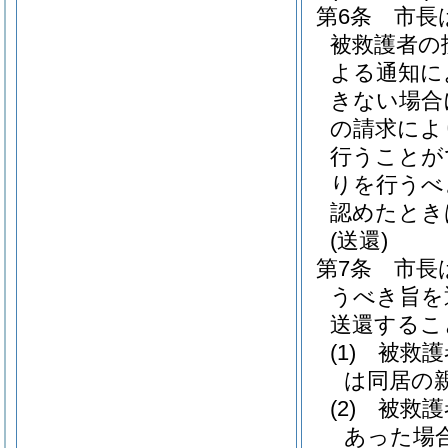
第6条
市長
被救護者の
よる通知に
きない場合
の請求によ
行うことが
りを行うべ
認めたとき
(送還)
第7条
市長
うべき旨を
送還するこ
(1)
被救護
は同居の
(2)
被救護
あった場