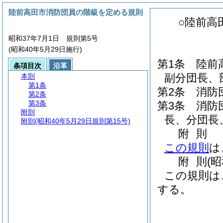
陸前高田市消防団員の階級を定める規則
○陸前高
昭和37年7月1日 規則第5号
(昭和40年5月29日施行)
第1条
陸前
条項目次
沿革
副分団長、
本則
第1条
第2条
消防
第2条
第3条
第3条
消防
附則
長、分団長
附則
(昭和40年5月29日規則第15号)
附
則
この規則
は
附
則
(
この規則は
する。