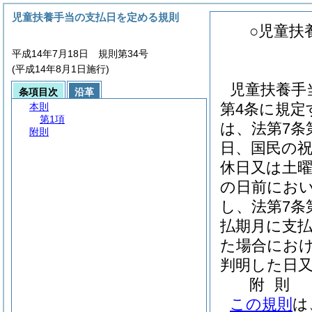
児童扶養手当の支払日を定める規則
○児童扶
平成14年7月18日 規則第34号
(平成14年8月1日施行)
児童扶養手
条項目次
沿革
第4条に規定
本則
第1項
は、法第7条
附則
日、国民の
休日又は土
の日前におい
し、法第7条
払期月に支
た場合にお
判明した日
附
則
この規則
は