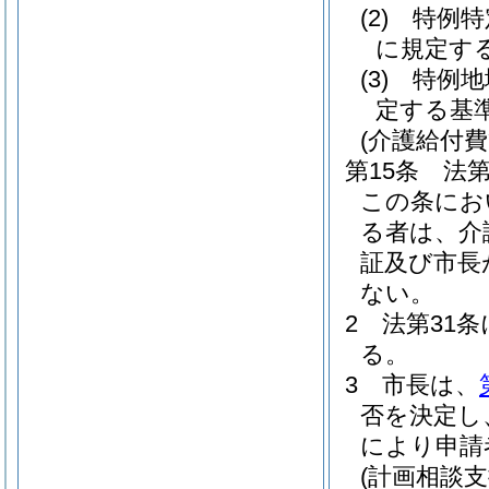
(2)
特例特
に規定す
(3)
特例地
定する基
(介護給付
第15条
法
この条にお
る者は、介
証及び市長
ない。
2
法第31
る。
3
市長は、
否を決定し
により申請
(計画相談