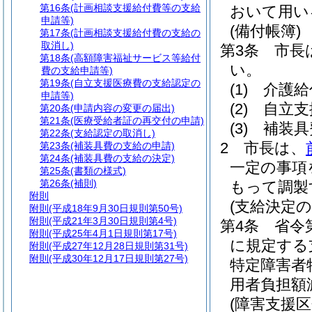
第16条
(計画相談支援給付費等の支給
おいて用い
申請等)
(備付帳簿)
第17条
(計画相談支援給付費の支給の
取消し)
第3条
市長
第18条
(高額障害福祉サービス等給付
い。
費の支給申請等)
第19条
(自立支援医療費の支給認定の
(1)
介護給
申請等)
(2)
自立支
第20条
(申請内容の変更の届出)
第21条
(医療受給者証の再交付の申請)
(3)
補装具
第22条
(支給認定の取消し)
2
市長は、
第23条
(補装具費の支給の申請)
第24条
(補装具費の支給の決定)
一定の事項
第25条
(書類の様式)
第26条
(補則)
もって調製
附則
(支給決定の
附則
(平成18年9月30日規則第50号)
附則
(平成21年3月30日規則第4号)
第4条
省令
附則
(平成25年4月1日規則第17号)
に規定する
附則
(平成27年12月28日規則第31号)
附則
(平成30年12月17日規則第27号)
特定障害者
用者負担額
(障害支援区