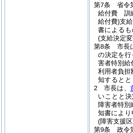
第7条
省令
給付費 訓
給付費)
支給
書によるも
(支給決定変
第8条
市長
の決定を行
害者特別給
利用者負担
知するとと
2
市長は、
いことと決
障害者特別
知書により
(障害支援
第9条
政令