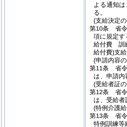
よる通知は
る。
(支給決定の
第10条
省令
項に規定す
給付費 訓
給付費)
支給
(申請内容の
第11条
省令
は、申請内
(受給者証
第12条
省令
は、受給者
(特例介護
第13条
省
特例訓練等