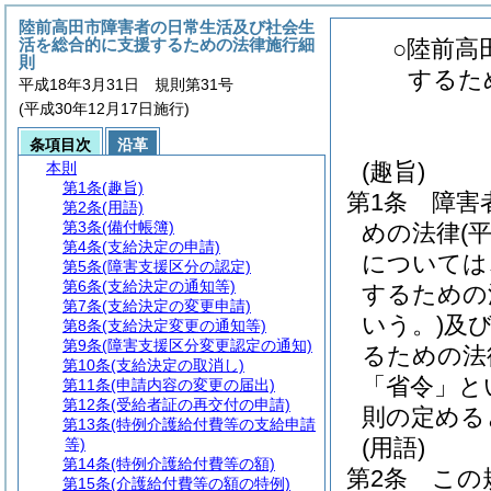
陸前高田市障害者の日常生活及び社会生
活を総合的に支援するための法律施行細
○陸前高
則
するた
平成18年3月31日 規則第31号
(平成30年12月17日施行)
条項目次
沿革
(趣旨)
本則
第1条
(趣旨)
第1条
障害
第2条
(用語)
第3条
(備付帳簿)
めの法律
(
第4条
(支給決定の申請)
については
第5条
(障害支援区分の認定)
第6条
(支給決定の通知等)
するための
第7条
(支給決定の変更申請)
いう。)
及
第8条
(支給決定変更の通知等)
第9条
(障害支援区分変更認定の通知)
るための法
第10条
(支給決定の取消し)
「省令」と
第11条
(申請内容の変更の届出)
第12条
(受給者証の再交付の申請)
則の定める
第13条
(特例介護給付費等の支給申請
(用語)
等)
第14条
(特例介護給付費等の額)
第2条
この
第15条
(介護給付費等の額の特例)