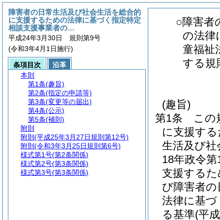
障害者の日常生活及び社会生活を総合的
に支援するための法律に基づく指定特定
○障害者
相談支援事業者の…
の法律
平成24年3月30日 規則第9号
童福祉
(令和3年4月1日施行)
する規
条項目次
沿革
本則
第1条
(趣旨)
第2条
(指定の申請等)
第3条
(変更等の届出)
(趣旨)
第4条
(公示)
第1条
この
第5条
(補則)
附則
に支援する
附則
(平成25年3月27日規則第12号)
生活及び社
附則
(令和3年3月25日規則第6号)
様式第1号
(第2条関係)
18年政令第1
様式第2号
(第3条関係)
支援するた
様式第3号
(第3条関係)
び障害者の
法律に基づ
る基準
(平