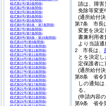
請は、障害
様式第1号
(第3条関係)
様式第2号
(第4条関係)
免除等変更
様式第3号
(第5条関係)
(通所給付
様式第4号
(第5条関係)
様式第5号
(第5条関係)
第7条
市長
様式第6号
(第5条・第7条関係)
様式第7号
(第6条関係)
変更を決定
様式第8号
(第7条関係)
書兼利用者
様式第9号
(第8条・第19条関係)
様式第10号
(第9条関係)
より当該通
様式第11号
(第10条関係)
2
市長は、
様式第12号
(第11条関係)
様式第13号
(第11条関係)
とを決定し
様式第14号
(第13条関係)
定保護者に
様式第15号
(第13条関係)
様式第16号
(第15条関係)
(通所給付
様式第17号
(第15条関係)
第8条
省令
様式第18号
(第16条関係)
様式第19号
(第16条関係)
しの通知は
様式第20号
(第17条関係)
様式第21号
(第18条関係)
る。
様式第22号
(第21条関係)
(申請内容の
様式第23号
(第21条関係)
様式第24号
(第22条関係)
第9条
省令
様式第25号
(第22条関係)