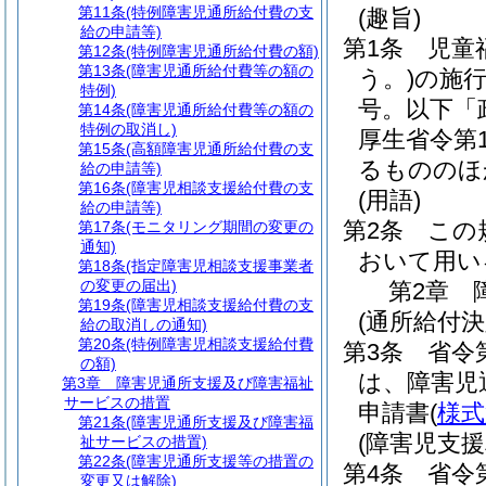
第11条
(特例障害児通所給付費の支
(趣旨)
給の申請等)
第1条
児童
第12条
(特例障害児通所給付費の額)
第13条
(障害児通所給付費等の額の
う。)
の施
特例)
号。以下「
第14条
(障害児通所給付費等の額の
特例の取消し)
厚生省令第
第15条
(高額障害児通所給付費の支
るもののほ
給の申請等)
第16条
(障害児相談支援給付費の支
(用語)
給の申請等)
第2条
この
第17条
(モニタリング期間の変更の
通知)
おいて用い
第18条
(指定障害児相談支援事業者
の変更の届出)
第2章
第19条
(障害児相談支援給付費の支
(通所給付決
給の取消しの通知)
第20条
(特例障害児相談支援給付費
第3条
省令
の額)
は、障害児
第3章
障害児通所支援及び障害福祉
サービスの措置
申請書
(
様式
第21条
(障害児通所支援及び障害福
(障害児支
祉サービスの措置)
第22条
(障害児通所支援等の措置の
第4条
省令第
変更又は解除)