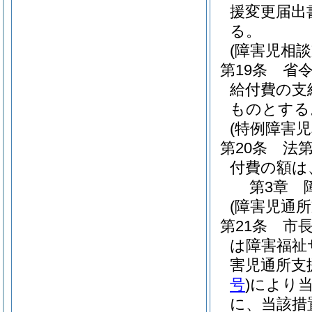
援変更届出
る。
(障害児相
第19条
省令
給付費の支
ものとする
(特例障害
第20条
法第
付費の額は
第3章
(障害児通
第21条
市
は障害福祉
害児通所支
号
)
により
に、当該措