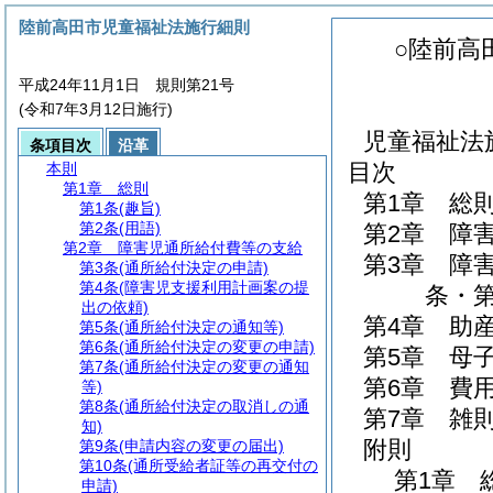
陸前高田市児童福祉法施行細則
○陸前高
平成24年11月1日 規則第21号
(令和7年3月12日施行)
児童福祉法
条項目次
沿革
目次
本則
第1章
総則
第1章
総
第1条
(趣旨)
第2条
(用語)
第2章
障
第2章
障害児通所給付費等の支給
第3章
障
第3条
(通所給付決定の申請)
第4条
(障害児支援利用計画案の提
条・第
出の依頼)
第4章
助
第5条
(通所給付決定の通知等)
第6条
(通所給付決定の変更の申請)
第5章
母
第7条
(通所給付決定の変更の通知
第6章
費
等)
第8条
(通所給付決定の取消しの通
第7章
雑
知)
附則
第9条
(申請内容の変更の届出)
第10条
(通所受給者証等の再交付の
第1章
申請)