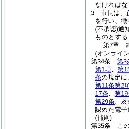
なければな
3
市長は、
を行い、徴
(不承認)
通
ものとする
第7章
(オンライ
第34条
第3
第1項
、
第1
条
の規定に
第11条第2
17条
、
第1
第29条
、及
認めた電子
(補則)
第35条
こ