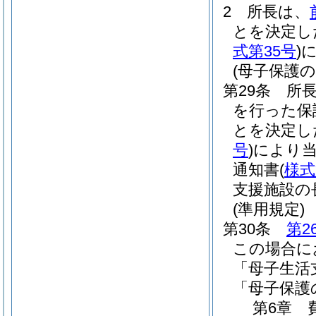
2
所長は、
とを決定し
式第35号
)
(母子保護
第29条
所
を行った保
とを決定し
号
)
により
通知書
(
様式
支援施設の
(準用規定)
第30条
第2
この場合に
「母子生活
「母子保護
第6章