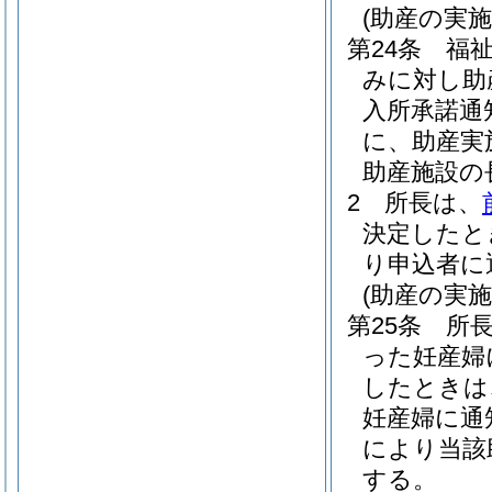
(助産の実施
第24条
福
みに対し助
入所承諾通
に、助産実
助産施設の
2
所長は、
決定したと
り申込者に
(助産の実
第25条
所
った妊産婦
したときは
妊産婦に通
により当該
する。