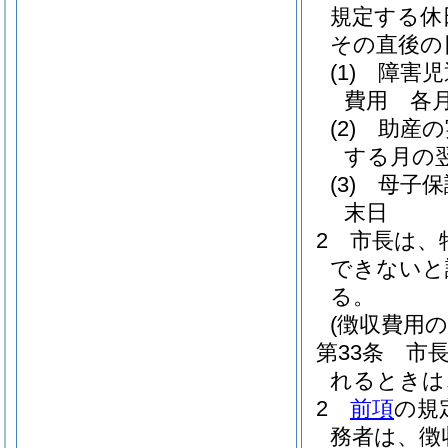
規定する休
その直後の
(1)
障害児
費用 各
(2)
助産の
する月の
(3)
母子保
末日
2
市長は、
できないと
る。
(徴収費用の
第33条
市
れるときは
2
前項
の規
務者は、徴