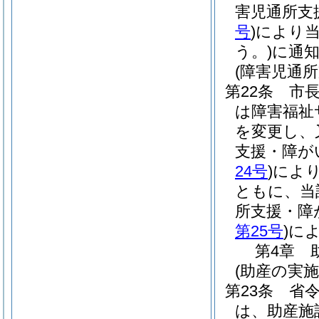
害児通所支
号
)
により
う。)
に通
(障害児通
第22条
市
は障害福祉
を変更し、
支援・障が
24号
)
によ
ともに、当
所支援・障
第25号
)
に
第4章
(助産の実施
第23条
省
は、助産施