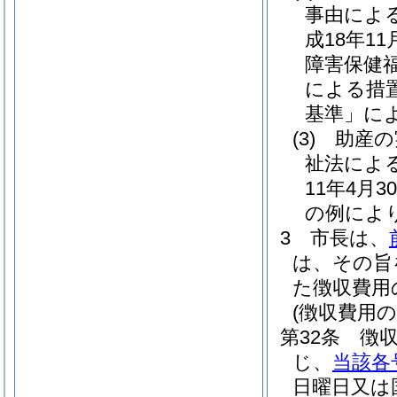
事由によ
成18年1
障害保健
による措
基準」に
(3)
助産の
祉法によ
11年4月
の例によ
3
市長は、
は、その旨
た徴収費用
(徴収費用の
第32条
徴
じ、
当該各
日曜日又は