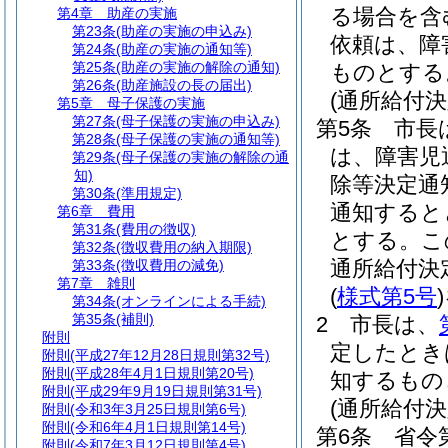
る場合を含
第4章
助産の実施
第23条
(助産の実施の申込み)
依頼は、障
第24条
(助産の実施の通知等)
第25条
(助産の実施の解除の通知)
ものとする
第26条
(助産施設の長の届出)
(通所給付決
第5章
母子保護の実施
第27条
(母子保護の実施の申込み)
第5条
市長
第28条
(母子保護の実施の通知等)
は、障害児
第29条
(母子保護の実施の解除の通
知)
除等決定通
第30条
(準用規定)
通知すると
第6章
費用
第31条
(費用の徴収)
とする。
こ
第32条
(徴収費用の納入期限)
通所給付決
第33条
(徴収費用の減免)
第7章
雑則
(
様式第5号
)
第34条
(オンラインによる手続)
第35条
(補則)
2
市長は、
附則
定したとき
附則
(平成27年12月28日規則第32号)
附則
(平成28年4月1日規則第20号)
知するもの
附則
(平成29年9月19日規則第31号)
(通所給付
附則
(令和3年3月25日規則第6号)
附則
(令和6年4月1日規則第14号)
第6条
省令
附則
(令和7年3月12日規則第4号)