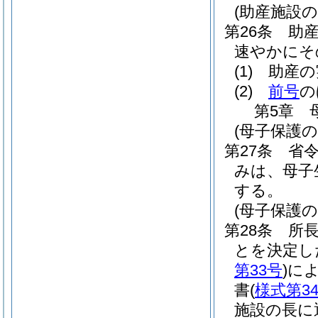
(助産施設の
第26条
助
速やかにそ
(1)
助産の
(2)
前号
の
第5章
(母子保護
第27条
省
みは、母子
する。
(母子保護
第28条
所
とを決定し
第33号
)
に
書
(
様式第3
施設の長に