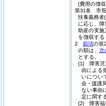
(費用の徴収
第31条
市
扶養義務者
に応じ、障
助産の実施
を徴収する
2
前項
の規
の額は、
次
とする。
(1)
障害児
由による
いについ
会・援護
ない事由
定に関す
(2)
障害福