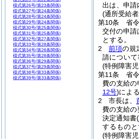
出は、申請
様式第26号
(第23条関係)
様式第27号
(第24条関係)
(通所受給
様式第28号
(第24条関係)
第10条
省令
様式第29号
(第24条関係)
様式第30号
(第25条関係)
交付の申請
様式第31号
(第25条関係)
とする。
様式第32号
(第27条関係)
様式第33号
(第28条関係)
2
前項
の規
様式第34号
(第28条関係)
様式第35号
(第28条関係)
請について
様式第36号
(第29条関係)
(特例障害
様式第37号
(第29条関係)
様式第38号
(第33条関係)
第11条
省令
様式第39号
(第33条関係)
費の支給の
12号
)
によ
2
市長は、
費の支給の
決定通知書
(
するものと
(特例障害