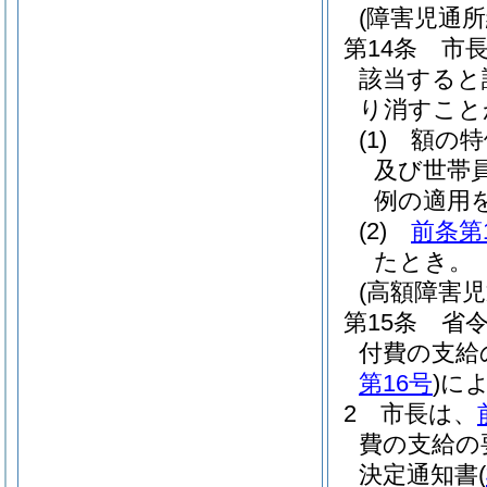
(障害児通
第14条
市
該当すると
り消すこと
(1)
額の特
及び世帯
例の適用
(2)
前条第
たとき。
(高額障害
第15条
省令
付費の支給
第16号
)
に
2
市長は、
費の支給の
決定通知書
(