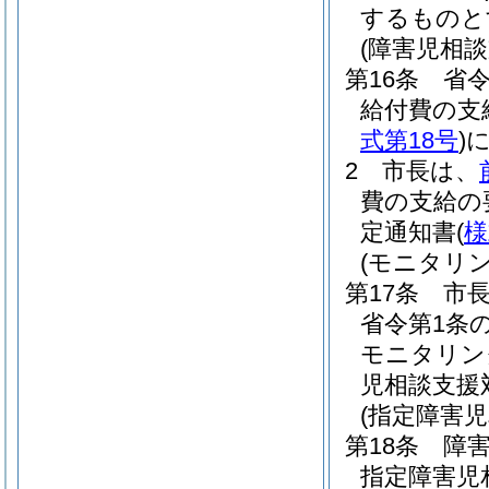
するものと
(障害児相
第16条
省令
給付費の支
式第18号
)
2
市長は、
費の支給の
定通知書
(
様
(モニタリ
第17条
市長
省令第1条
モニタリン
児相談支援
(指定障害
第18条
障
指定障害児