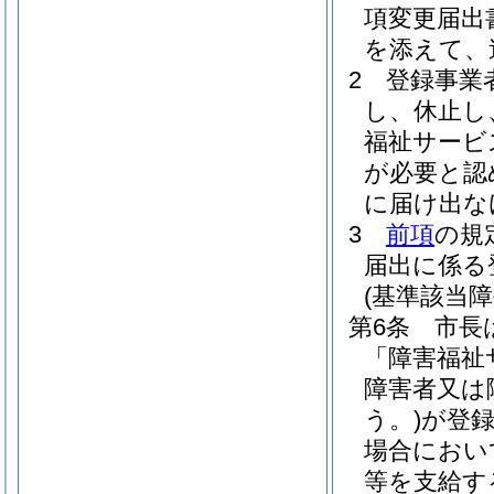
項変更届出
を添えて、
2
登録事業
し、休止し
福祉サービ
が必要と認
に届け出な
3
前項
の規
届出に係る
(基準該当
第6条
市長
「障害福祉
障害者又は
う。)
が登
場合におい
等を支給す