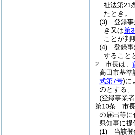
祉法第21
たとき。
(3)
登録事
き又は
第
ことが判
(4)
登録事
すること
2
市長は、
高田市基準
式第7号
)
に
のとする。
(登録事業
第10条
市
の届出等に
県知事に提
(1)
当該登