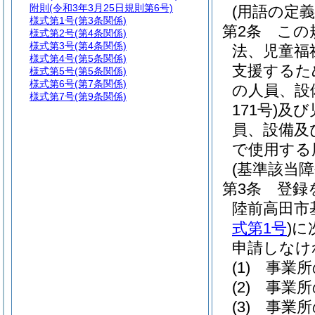
附則
(令和3年3月25日規則第6号)
(用語の定義
様式第1号
(第3条関係)
第2条
この
様式第2号
(第4条関係)
様式第3号
(第4条関係)
法、児童福
様式第4号
(第5条関係)
支援するた
様式第5号
(第5条関係)
様式第6号
(第7条関係)
の人員、設
様式第7号
(第9条関係)
171号)
及び
員、設備及
で使用する
(基準該当
第3条
登録
陸前高田市
式第1号
)
に
申請しなけ
(1)
事業所
(2)
事業所
(3)
事業所