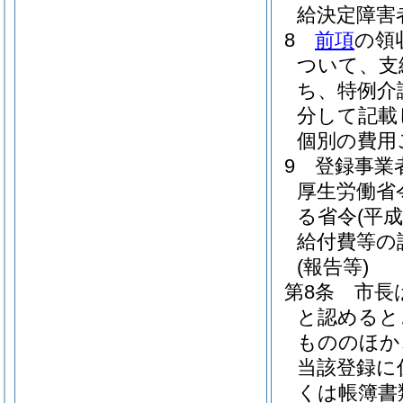
給決定障害
8
前項
の領
ついて、支
ち、特例介
分して記載
個別の費用
9
登録事業
厚生労働省令
る省令
(平
給付費等の
(報告等)
第8条
市長
と認めると
もののほか
当該登録に
くは帳簿書