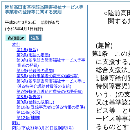
陸前高田市基準該当障害福祉サービス等
事業者の登録等に関する規則
○陸前高
関する
平成26年3月25日 規則第5号
(令和3年4月1日施行)
条項目次
沿革
(趣旨)
本則
第1条
(趣旨)
第1条
この
第2条
(用語の定義)
第3条
(基準該当障害福祉サービス等事
に支援する
業者の登録)
総合支援法
第4条
(登録等の通知)
第5条
(登録事業者の変更の届出等)
訓練等給付
第6条
(基準該当障害福祉サービス等に
特例障害児
係る特例介護給付費等の支給)
第7条
(特例介護給付費等の代理受領)
いう。)
の
第8条
(報告等)
又は基準該
第9条
(登録の取消し)
第10条
(登録事業者に係る情報の提供)
ビス等」と
第11条
(公示)
ービス等事
第12条
(補則)
附則
るものとす
附則
(平成31年3月29日規則第9号)