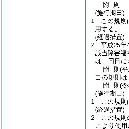
附
則
(施行期日)
1
この規則
用する。
(経過措置)
2
平成25
該当障害福
は、同日に
附
則
(
この規則は
附
則
(
(施行期日)
1
この規則
(経過措置)
2
この規則
により使用