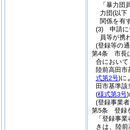
「暴力団
力団
(以下
関係を有
(3)
申請に
員等が携
(登録等の通
第4条
市長
合において
陸前高田市
式第2号
)
に
田市基準該
(
様式第3号
)
(登録事業
第5条
登録
「登録事業
きは、陸前