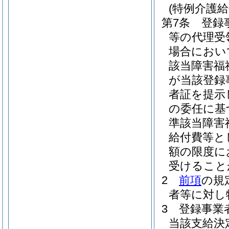
(特例介護
第7条
登録
等の代理受
場合におい
該当障害福
が当該登録
者証を提示
の委任に基
準該当障害
給付費等と
額の限度に
受けること
2
前項
の規
者等に対し
3
登録事業
当該支給決