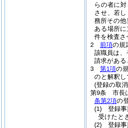
らの者に対
させ、若し
務所その他
ある場所に
件を検査さ
2
前項
の規
該職員は、
請求がある
3
第1項
の
のと解釈し
(登録の取消
第9条
市長
条第2項
の
(1)
登録事
受けたと
(2)
登録事