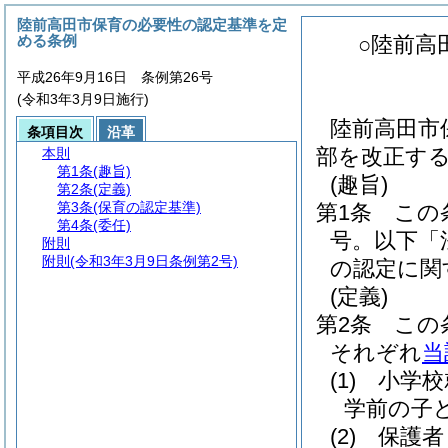
陸前高田市保育の必要性の認定基準を定
める条例
○陸前高
平成26年9月16日 条例第26号
(令和3年3月9日施行)
陸前高田市
条項目次
沿革
部を改正す
本則
第1条
(趣旨)
(趣旨)
第2条
(定義)
第3条
(保育の認定基準)
第1条
この
第4条
(委任)
号。以下「
附則
附則
(令和3年3月9日条例第2号)
の認定に関
(定義)
第2条
この
それぞれ
当
(1)
小学校
学前の子
(2)
保護者