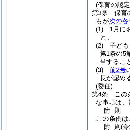
(保育の認定
第3条
保育
もが
次の各
(1)
1月に
と。
(2)
子ども
第1条の
当するこ
(3)
前2号
長が認め
(委任)
第4条
この
な事項は、
附
則
この条例は
附
則
(