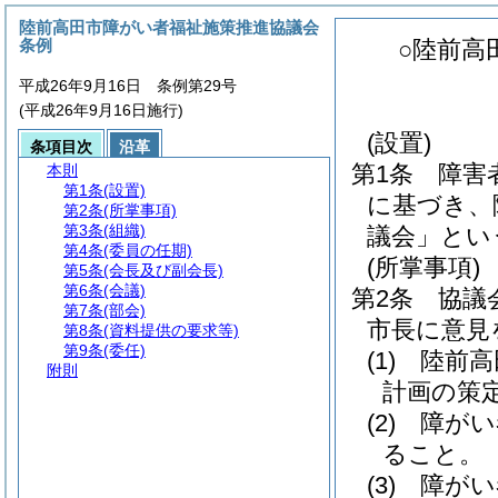
陸前高田市障がい者福祉施策推進協議会
条例
○陸前高
平成26年9月16日 条例第29号
(平成26年9月16日施行)
(設置)
条項目次
沿革
第1条
障害
本則
第1条
(設置)
に基づき、
第2条
(所掌事項)
第3条
(組織)
議会」とい
第4条
(委員の任期)
(所掌事項)
第5条
(会長及び副会長)
第6条
(会議)
第2条
協議
第7条
(部会)
市長に意見
第8条
(資料提供の要求等)
第9条
(委任)
(1)
陸前高
附則
計画の策
(2)
障がい
ること。
(3)
障がい