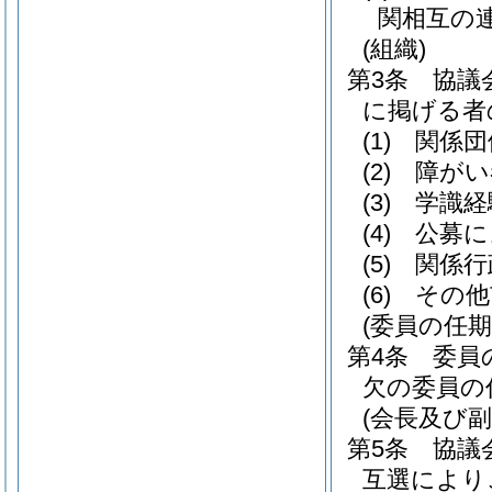
関相互の
(組織)
第3条
協議
に掲げる者
(1)
関係団
(2)
障がい
(3)
学識経
(4)
公募に
(5)
関係行
(6)
その他
(委員の任期
第4条
委員
欠の委員の
(会長及び副
第5条
協議
互選により