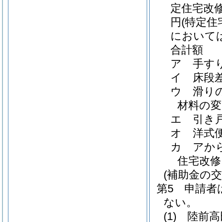
定住宅改
円
(特定
において
合計額
ア 手す
イ 床段
ウ 滑り
材料の変
エ 引き
オ 洋式
カ アか
住宅改修
(補助金の交
第5 申請
ない。
(1)
陸前高