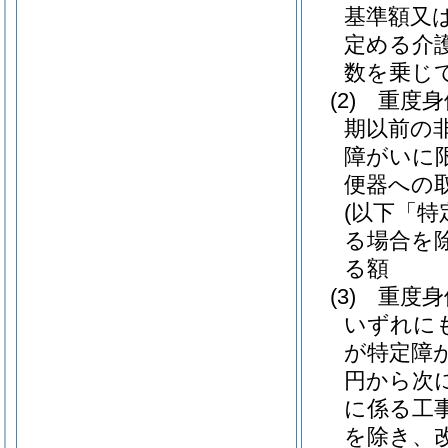
基準額又
定める介
数を乗じ
(2)
重度身
期以前の
障がいに限
便器への
(以下「特
る場合を除
る額
(3)
重度身体
いずれに
が特定障
円から次
に係る工
を除き、