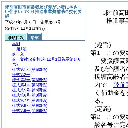
陸前高田市高齢者及び障がい者にやさし
い住まいづくり推進事業費補助金交付要
○陸前高
綱
推進事
平成21年8月31日 告示第83号
(令和3年12月1日施行)
条項目次
沿革
(趣旨)
本則
第1項
第1 この要
前 文
前 文
(抄)(令和3年12月1日告示第146
「要援護高
号)
及び介護者
様式第1号
(第5関係)
様式第2号
援護高齢者
様式第3号
(第6関係)
内で、
陸前
様式第4号
(第6関係)
様式第5号
(第8関係)
く補助金を
様式第6号
(第8関係)
る。
様式第7号
(第8関係)
様式第8号
(第9関係)
(定義)
様式第9号
(第9関係)
第2 この
該各号に定