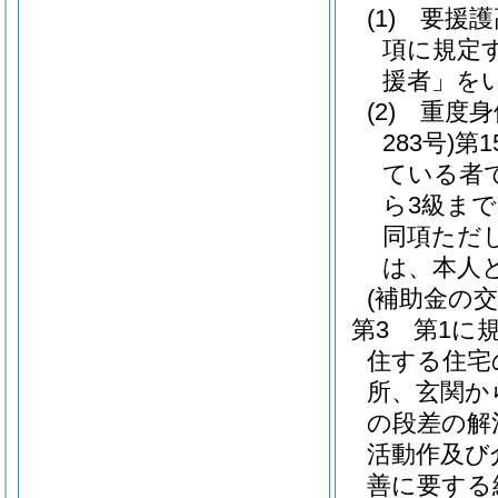
(1)
要援護
項に規定
援者」を
(2)
重度身
283号)
第
ている者
ら3級ま
同項ただ
は、本人
(補助金の交
第3 第1に
住する住宅
所、玄関か
の段差の解
活動作及び
善に要する