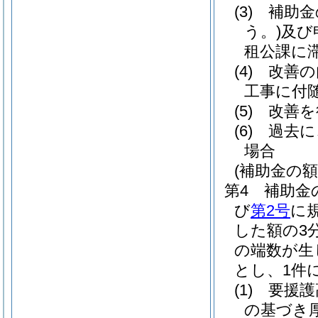
(3)
補助金
う。)
及び
租公課に
(4)
改善の
工事に付
(5)
改善を
(6)
過去に
場合
(補助金の額
第4 補助金
び
第2号
に
した額の3
の端数が生
とし、1件
(1)
要援護高
の基づき