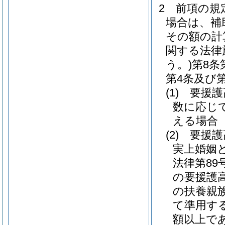
2 前項の
場合は、補
その額の計
関する法律
う。)
第8条
第4条及び
(1)
要援護
数に応じ
える場合
(2)
要援護
実上婚姻
法律第89号
の要援護
の扶養親
て準用す
額以上で