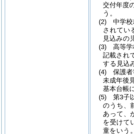
交付年度
う。
(2)
中学校就
されている
見込みの
(3)
高等学校
記載されて
する見込
(4)
保護者等
未成年後
基本台帳
(5)
第3子
のうち、
あって、
を受けて
童をいう