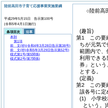
陸前高田市子育て応援事業実施要綱
○陸前高
平成29年5月15日 告示第100号
(令和5年4月1日施行)
(趣旨)
条項目次
沿革
第1 この要
本則
第1項
ちが元気で
前 文
(抄)(令和4年3月28日告示第38号)
前 文
(抄)令和5年3月29日告示第52号)
範囲内で、
様式第1号
(第5関係)
利用できる
様式第2号
(第7関係)
券」という
とする。
(定義)
第2 この
該各号に定
(1)
小学校就
という。)