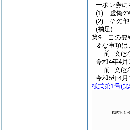
ーポン券に
(1)
虚偽の
(2)
その他
(補足)
第9 この
要な事項は
前
文
(抄
令和4年4
前
文
(
令和5年4
様式第1号
(第