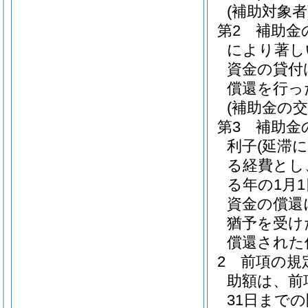
(補助対象者
第2 補助
により著し
資金の貸付
償還を行っ
(補助金の
第3 補助金
利子
(延滞
る経費とし
る年の1月
資金の償還
猶予を受け
償還された
2 前項の規
助額は、前項
31日まで