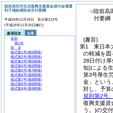
陸前高田市生活復興支援資金貸付金償還
利子補給補助金交付要綱
○陸前高
付要綱
平成26年12月26日 告示第223号
(平成26年12月26日施行)
条項目次
沿革
(趣旨)
本則
第1項
第1 東日本
前 文
様式第1号
(第5関係)
の軽減を図
様式第2号
(第5関係)
28日付け
様式第3号
(第5関係)
様式第4号
(第6関係)
知)
による
様式第5号
(第7関係)
第3号厚生
様式第6号
(第8関係)
様式第7号
(第8関係)
金」という
様式第8号
(第8関係)
対し、予算
様式第9号
(第9関係)
規則第2号
復興支援資
う。)
の交