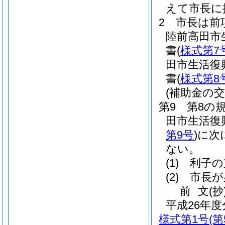
えて市長に
2 市長は
陸前高田市
書
(
様式第7
田市生活復
書
(
様式第8
(補助金の交
第9 第8の
田市生活復
第9号
)
に次
ない。
(1)
利子の
(2)
市長が
前
文
(抄
平成26年
様式第1号
(第