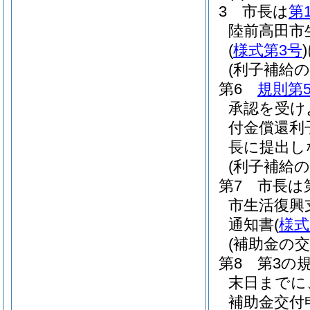
3 市長は
第
陸前高田市
(
様式第3号
)
(利子補給
第6
規則第
承認を受け
付金償還利
長に提出し
(利子補給の
第7 市長は
市生活復興
通知書
(
様式
(補助金の交
第8 第3の
末日までに
補助金交付