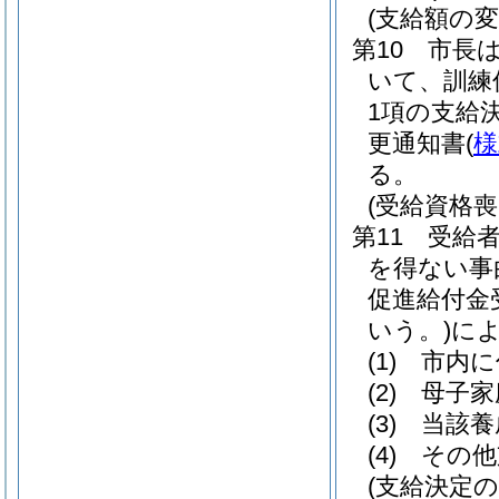
(支給額の変
第10 市長
いて、訓練
1項の支給
更通知書
(
様
る。
(受給資格喪
第11 受給
を得ない事
促進給付金
いう。)
に
(1)
市内に
(2)
母子家
(3)
当該養
(4)
その他
(支給決定の