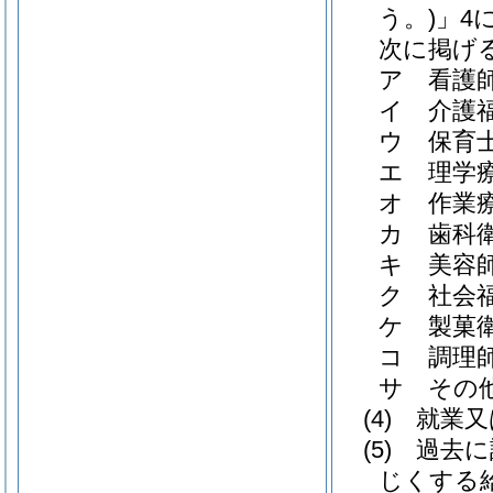
う。)
」4
次に掲げ
ア 看護
イ 介護
ウ 保育
エ 理学
オ 作業
カ 歯科
キ 美容
ク 社会
ケ 製菓
コ 調理
サ その
(4)
就業又
(5)
過去に
じくする