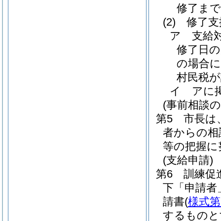
修了まで
(2)
修了支
ア 支給
修了日の
の場合に
村民税が
イ アに掲
(事前相談の
第5 市長は
者からの相
等の把握に
(支給申請)
第6 訓練促
下「申請者
請書
(
様式第
するものと