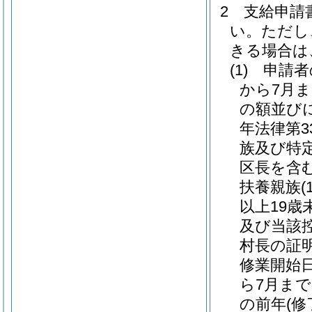
2 支給申
い。ただし
きる場合は
(1)
申請者
から7月
の額並び
年法律第3
族及び特
区長を含
扶養親族
以上19
及び当該
村長の証
修業開始
ら7月ま
の前年
(