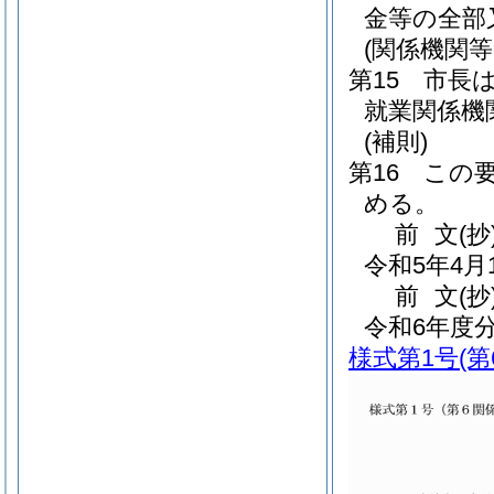
金等の全部
(関係機関等
第15 市長
就業関係機
(補則)
第16 この
める。
前
文
(抄
令和5年4
前
文
(抄
令和6年度
様式第1号
(第