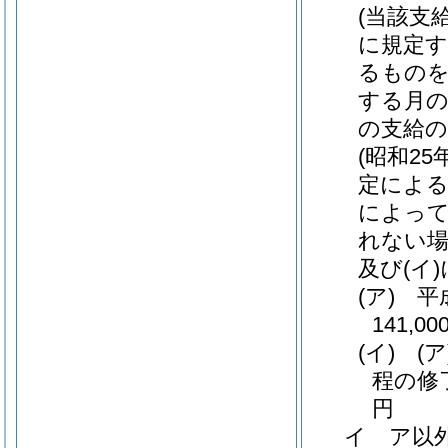
(当該支
に規定す
るものを
する月
の支給の
(昭和25
定による
によって
れない
及び
(イ)
(ア)
平成
141,00
(イ)
(ア
程の修
円
イ ア以外