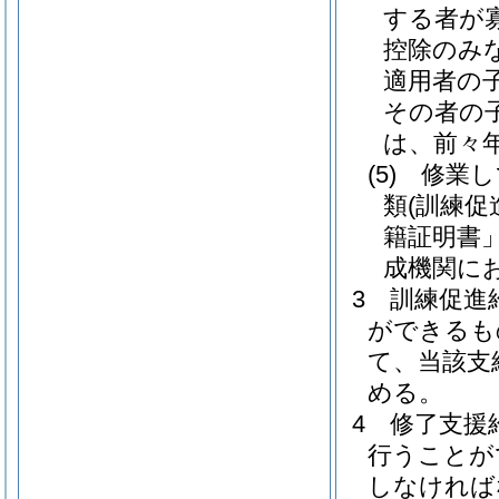
する者が
控除のみ
適用者の
その者の
は、前々
(5)
修業し
類
(訓練
籍証明書」
成機関に
3 訓練促進
ができるも
て、当該支
める。
4 修了支援
行うことが
しなければ