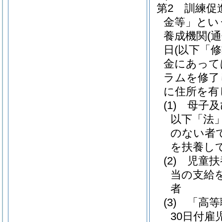
第2 訓練促
金等」とい
養成機関
(
日
(以下「
金にあって
ラムを修了
に住所を有
(1)
母子及
以下「法」
のない者
を扶養し
(2)
児童扶
当の支給
者
(3)
「高等
30日付雇