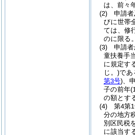
は、前々年
(2)
申請者
びに世帯
ては、修
のに限る。
(3)
申請者
童扶養手
に規定す
じ。)
であ
第3号
)
、
子の前年
の額とする
(4)
第4第1
分の地方
別区民税を
に該当す