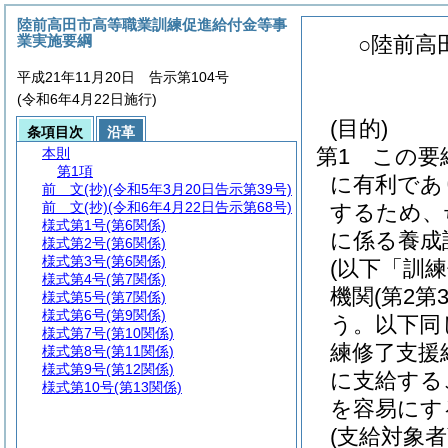
陸前高田市高等職業訓練促進給付金等事
業実施要綱
○陸前高
平成21年11月20日 告示第104号
(令和6年4月22日施行)
(目的)
条項目次
沿革
第1 この要
本則
第1項
に有利であ
前 文
(抄)(令和5年3月20日告示第39号)
前 文
(抄)(令和6年4月22日告示第68号)
するため、
様式第1号
(第6関係)
に係る養成
様式第2号
(第6関係)
様式第3号
(第6関係)
(以下「訓
様式第4号
(第7関係)
機関
(第2
様式第5号
(第7関係)
様式第6号
(第9関係)
う。以下同
様式第7号
(第10関係)
練修了支援
様式第8号
(第11関係)
様式第9号
(第12関係)
に支給する
様式第10号
(第13関係)
を容易にす
(支給対象者