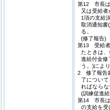
第12 市長
又は受給者
1項の支給
取消通知書
(
る。
(修了報告)
第13 受給
たときは、
進給付金修
う。)
によ
2 修了報
了について
ればならな
(訓練促進
第14 市長
の支給を受