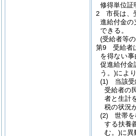
修得単位証
2 市長は
進給付金の
できる。
(受給者等
第9 受給
を得ない事
促進給付金
う。)
によ
(1)
当該受
受給者の民
者と生計
税の状況
(2)
世帯を
する扶養
む。)
に異