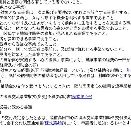
団員と密接な関係を有している者でないこと。
象となる事業)
の対象となる事業は、次に掲げる要件のいずれにも該当する事業とする
主体的に参画し、又は活動する機会を創出する事業であること。
とのつながり及び生きがいをもって前向きに生活することを支援する事
形成と一体となった被災者の心身のケア等を支援する事業であること。
、関係する地域住民等の参加が見込まれる事業であること。
者が参加できる事業であること。
観点から妥当な事業であること。
部分を一括して第三者に委託し、又は請け負わせる事業でないこと。
災者を対象とした事業であること。
自治体が実施する「心の復興」事業により、当該事業の経費の一部が
経費及び補助金の額)
の対象となる経費
(以下「補助対象経費」という。)
及び補助金の額は、
別
うち、既に公的機関等の補助金を活用している経費は、補助対象外とす
)
、補助金の交付を受けようとするときは、陸前高田市心の復興交流事業
。
の復興交流事業収支
(変更)
予算
(精算)
書
(
様式第2号
)
必要と認める書類
)
金の交付決定をしたときは、陸前高田市心の復興交流事業補助金交付決
補助金不交付決定通知書
(
様式第4号
)
により、申請者に通知するものとす