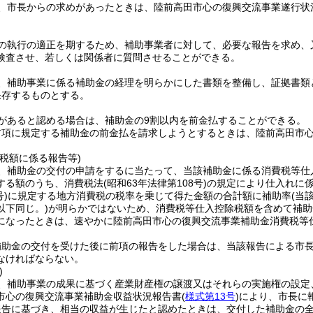
は、市長からの求めがあったときは、陸前高田市心の復興交流事業遂行状
算の執行の適正を期するため、補助事業者に対して、必要な報告を求め
検査させ、若しくは関係者に質問させることができる。
は、補助事業に係る補助金の経理を明らかにした書類を整備し、証拠書
保存するものとする。
要があると認める場合は、補助金の9割以内を前金払することができる。
前項に規定する補助金の前金払を請求しようとするときは、陸前高田市
税額に係る報告等)
は、補助金の交付の申請をするに当たって、当該補助金に係る消費税等仕
する額のうち、消費税法
(昭和63年法律第108号)
の規定により仕入れに
号)
に規定する地方消費税の税率を乗じて得た金額の合計額に補助率
(当
以下同じ。)
が明らかではないため、消費税等仕入控除税額を含めて補助
になったときは、速やかに陸前高田市心の復興交流事業補助金消費税等
補助金の交付を受けた後に前項の報告をした場合は、当該報告による市
なければならない。
)
は、補助事業の成果に基づく産業財産権の譲渡又はそれらの実施権の設
市心の復興交流事業補助金収益状況報告書
(
様式第13号
)
により、市長に
報告に基づき、相当の収益が生じたと認めたときは、交付した補助金の