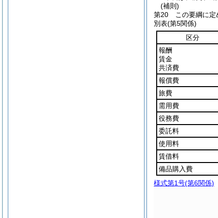
(補則)
第20 この要綱に
別表
(第5関係)
区分
報酬
賃金
共済費
報償費
旅費
需用費
役務費
委託料
使用料
賃借料
備品購入費
様式第1号
(第6関係)