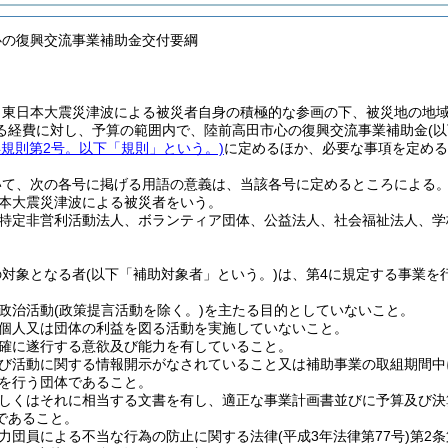
心の復興交流事業補助金交付要綱
、東日本大震災津波による被災者自身の積極的な参画の下、被災地の地
る経費に対し、予算の範囲内で、陸前高田市心の復興交流事業補助金
(
3年規則第2号。以下「規則」という。)
に定めるほか、必要な事項を定める
いて、次の各号に掲げる用語の意義は、当該各号に定めるところによる
本大震災津波による被災者をいう。
特定非営利活動法人、ボランティア団体、公益法人、社会福祉法人、学
の対象となる者
(以下「補助対象者」という。)
は、第4に規定する事業を
政治活動
(政策提言活動を除く。)
を主たる目的としていないこと。
個人又は団体の利益を図る活動を実施していないこと。
確に遂行する意欲及び能力を有していること。
活動に関する情報開示がなされていること又は補助事業の取組期間中
を行う団体であること。
くはそれに相当する文書を有し、適正な事業計画書並びに予算及び決
であること。
力団員による不当な行為の防止に関する法律
(平成3年法律第77号)
第2