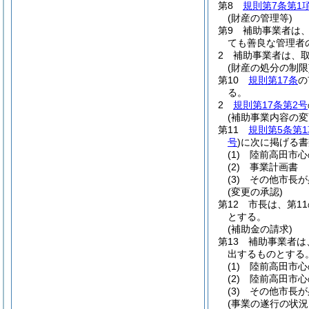
第8
規則第7条第1
(財産の管理等)
第9 補助事業者は
ても善良な管理者
2 補助事業者は、
(財産の処分の制限
第10
規則第17条
の
る。
2
規則第17条第2号
(補助事業内容の変
第11
規則第5条第1
号
)
に次に掲げる書
(1)
陸前高田市心
(2)
事業計画書
(3)
その他市長が
(変更の承認)
第12 市長は、第
とする。
(補助金の請求)
第13 補助事業者
出するものとする
(1)
陸前高田市心
(2)
陸前高田市心
(3)
その他市長が
(事業の遂行の状況