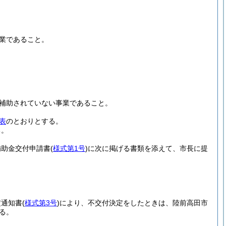
。
業であること。
補助されていない事業であること。
表
のとおりとする。
る。
補助金交付申請書
(
様式第1号
)
に次に掲げる書類を添えて、市長に提
定通知書
(
様式第3号
)
により、不交付決定をしたときは、陸前高田市
る。