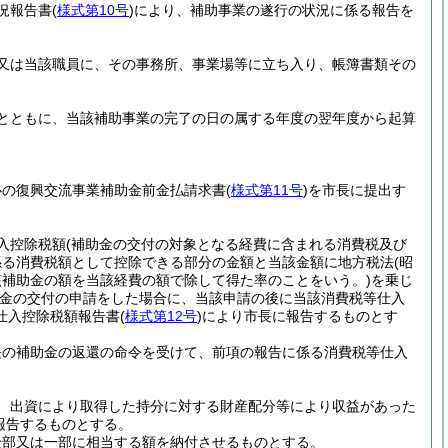
況報告書
(
様式第10号
)
により、補助事業の遂行の状況に係る報告を
、又は当該職員に、その事務所、事業場等に立ち入り、帳簿書類その
類とともに、当該補助事業の完了の日の属する年度の翌年度から起算
心の復興交流事業補助金前金払請求書
(
様式第11号
)
を市長に提出す
入控除税額
(補助金の交付の対象となる経費に含まれる消費税及び
係る消費税額として控除できる部分の金額と当該金額に地方税法
(昭
該補助金の額を当該経費の額で除して得た率のことをいう。)
を乗じ
金の交付の申請をした場合に、当該申請の後に当該消費税等仕入
仕入控除税額報告書
(
様式第12号
)
により市長に報告するものとす
長の補助金の返還の命令を受けて、前項の報告に係る消費税等仕入
定、出資により取得した持分に対する財産配分等により収益があった
報告するものとする。
全部又は一部に相当する額を納付させるものとする。