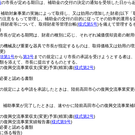
項
の市長が定める期日は、補助金の交付の決定の通知を受領した日から起
、補助対象事業の実施によって取得し、又は効用の増加した財産
(以下「
の注意をもって管理し、補助金の交付の目的に従ってその効率的運用を
取得財産等について、取得財産等管理台帳
(
様式第5号
)
を備えて管理する
)
市長が定める期間は、財産の種別に応じ、それぞれ減価償却資産の耐用
の機械及び重要な器具で市長が指定するものは、取得価格又は効用の増
更)
項第1号
から
第3号
までの規定により市長の承認を受けようとする者は、
類を添えて、市長に提出するものとする。
の復興交流事業収支
(変更)
予算
(精算)
書
(
様式第2号
)
必要と認める書類
11の規定による申請を承認したときは、陸前高田市心の復興交流事業変更
は、補助事業が完了したときは、速やかに陸前高田市心の復興交流事業補
。
の復興交流事業収支
(変更)
予算
(精算)
書
(
様式第2号
)
の復興交流事業実績報告書
(
様式第9号
)
必要と認める書類
に係る報告)