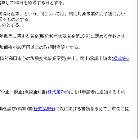
算して30日を経過する日とする。
取得財産等」という。)
については、補助対象事業の完了後におい
図るものとする。
ものとする。
年数等に関する省令
(昭和40年大蔵省令第15号)
に定める年数とす
加価格が50万円以上の取得財産等とする。
陸前高田市心の復興交流事業変更
(中止、廃止)
承認申請書
(
様式第6
(中止・廃止)
承認通知書
(
様式第7号
)
により申請者に通知するもの
助金請求
(精算)
書
(
様式第8号
)
に次に掲げる書類を添えて、市長に提