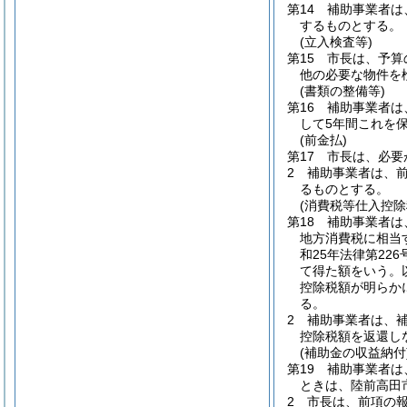
第14 補助事業者
するものとする。
(立入検査等)
第15 市長は、予
他の必要な物件を
(書類の整備等)
第16 補助事業者
して5年間これを
(前金払)
第17 市長は、必
2 補助事業者は、
るものとする。
(消費税等仕入控除
第18 補助事業者
地方消費税に相当
和25年法律第226
て得た額をいう。
控除税額が明らか
る。
2 補助事業者は、
控除税額を返還し
(補助金の収益納付
第19 補助事業者
ときは、陸前高田
2 市長は、前項の