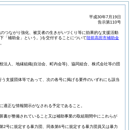
平成30年7月19日
告示第110号
域のつながり強化、被災者の生きがいづくり等に効果的な支援活動
以下「補助金」という。)
を交付することについて
陸前高田市補助金
。
。
校法人、地縁組織
(自治会、町内会等)
、協同組合、株式会社等の団
行う支援団体等であって、次の各号に掲げる要件のいずれにも該当
に適正な情報開示がなされる予定であること。
算書が整備されていること又は補助事業の取組期間中にこれらが
条第2号に規定する暴力団、同条第6号に規定する暴力団員又は暴力