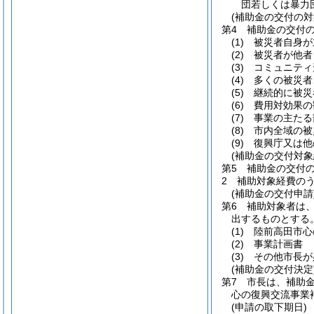
団若しくは暴力
(補助金の交付の対
第4 補助金の交付
(1)
被災者自身が
(2)
被災者が他者
(3)
コミュニティ
(4)
多くの被災者
(5)
継続的に被災
(6)
費用対効果の
(7)
事業の主たる
(8)
市内全域の被
(9)
復興庁又は他の
(補助金の交付対象
第5 補助金の交付
2 補助対象経費の
(補助金の交付申請
第6 補助対象者は
出するものとする
(1)
陸前高田市心
(2)
事業計画書
(3)
その他市長が
(補助金の交付決定
第7 市長は、補助
心の復興交流事業
(申請の取下期日)