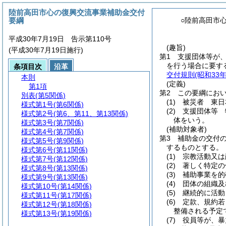
陸前高田市心の復興交流事業補助金交付
要綱
○陸前高田市
平成30年7月19日 告示第110号
(趣旨)
(平成30年7月19日施行)
第1 支援団体等が
を行う場合に要す
条項目次
沿革
交付規則
(昭和3
本則
(定義)
第1項
第2 この要綱にお
別表
(第5関係)
(1)
被災者 東日
様式第1号
(第6関係)
(2)
支援団体等 
様式第2号
(第6、第11、第13関係)
体をいう。
様式第3号
(第7関係)
(補助対象者)
様式第4号
(第7関係)
第3 補助金の交付
様式第5号
(第9関係)
するものとする。
様式第6号
(第11関係)
(1)
宗教活動又は
様式第7号
(第12関係)
(2)
著しく特定の
様式第8号
(第13関係)
(3)
補助事業を的
様式第9号
(第13関係)
(4)
団体の組織及び
様式第10号
(第14関係)
(5)
継続的に活動
様式第11号
(第17関係)
(6)
定款、規約若し
様式第12号
(第18関係)
整備される予定
様式第13号
(第19関係)
(7)
役員等が、暴