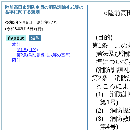
陸前高田市消防吏員の消防訓練礼式等の
基準に関する規則
○陸前高
令和3年9月6日 規則第27号
(令和3年9月6日施行)
(目的)
条項目次
沿革
第1条
この
本則
第1条
(目的)
操法及び消
第2条
(消防訓練礼式等の基準)
附則
準について
(消防訓練礼
第2条
消防
ところによ
(1)
消防訓
第1号)
(2)
消防操
(3)
消防救
第4号)