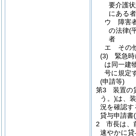
要介護状
にある
ウ 障害
の法律
(
者
エ その
(3)
緊急時
は同一建
号に規定
(申請等)
第3 装置の
う。)
は、
況を確認す
貸与申請書
(
2 市長は
速やかに貸