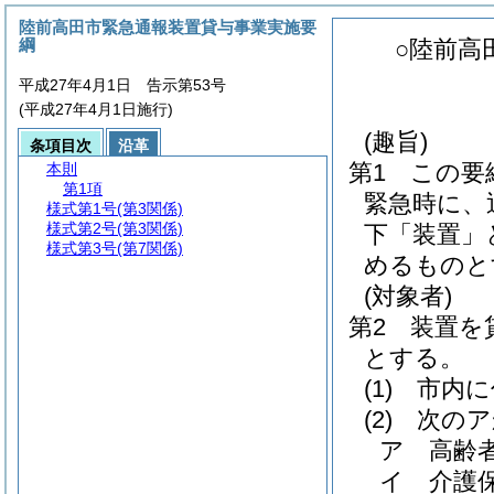
陸前高田市緊急通報装置貸与事業実施要
綱
○陸前高
平成27年4月1日 告示第53号
(平成27年4月1日施行)
(趣旨)
条項目次
沿革
第1 この
本則
第1項
緊急時に、
様式第1号
(第3関係)
様式第2号
(第3関係)
下「装置」
様式第3号
(第7関係)
めるものと
(対象者)
第2 装置を
とする。
(1)
市内に
(2)
次のア
ア 高齢
イ 介護