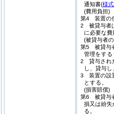
通知書
(
様式
(費用負担)
第4 装置の
2 被貸与者
に必要な費
(被貸与者の
第5 被貸与
管理をする
2 貸与さ
し、貸与し
3 装置の
とする。
(損害賠償)
第6 被貸
損又は紛失
る。