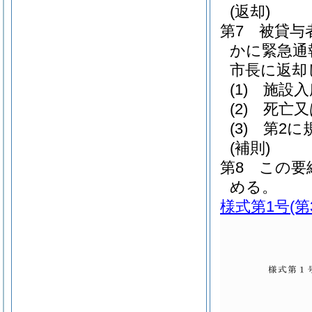
(返却)
第7 被貸
かに緊急通
市長に返却
(1)
施設入
(2)
死亡又
(3)
第2に
(補則)
第8 この
める。
様式第1号
(第