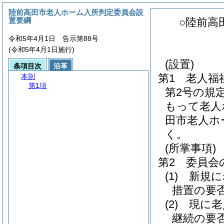
陸前高田市老人ホーム入所判定委員会設
置要綱
○陸前高
令和5年4月1日 告示第88号
(令和5年4月1日施行)
(設置)
条項目次
沿革
第1 老人福
本則
第1項
第2号の規
もって老人
田市老人ホ
く。
(所掌事項)
第2 委員
(1)
新規に
措置の要
(2)
現に老
継続の要