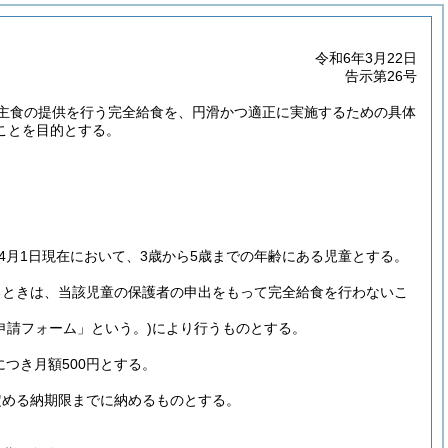
令和6年3月22日
告示第26号
、主食の提供を行う完全給食を、円滑かつ適正に実施するための具体
ことを目的とする。
4月1日現在において、3歳から5歳までの年齢にある児童とする。
るときは、当該児童の保護者の申出をもって完全給食を行わないこ
申請フォーム」という。)
により行うものとする。
つき月額500円とする。
定める納期限までに納めるものとする。