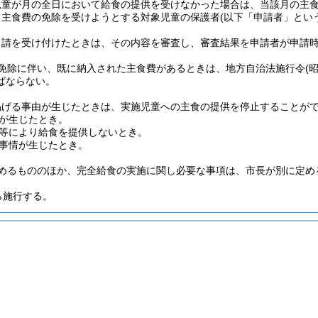
児童が月の全日において給食の提供を受けなかった場合は、当該月の主
り主食費の免除を受けようとする対象児童の保護者
(以下「申請者」とい
申請を受け付けたときは、その内容を審査し、審査結果を申請者が申請
の免除に伴い、既に納入された主食費があるときは、地方自治法施行令
(
ばならない。
掲げる事由が生じたときは、実施児童への主食の提供を停止することが
が生じたとき。
等により給食を提供しないとき。
事情が生じたとき。
定めるもののほか、完全給食の実施に関し必要な事項は、市長が別に定め
ら施行する。