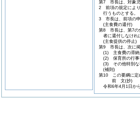
第7 市長は、対象
2 前項の規定によ
行うものとする。
3 市長は、前項の
(主食費の還付)
第8 市長は、第7
者に還付しなけれ
(主食提供の停止)
第9 市長は、次に
(1)
主食費の滞納
(2)
保育所の行事
(3)
その他特別な
(補則)
第10 この要綱に
前
文
(抄)
令和6年4月1日か