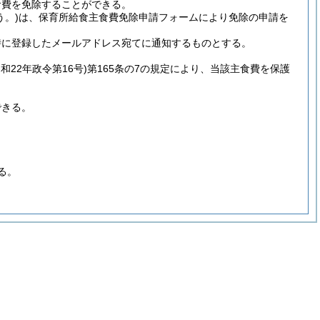
食費を免除することができる。
う。)
は、保育所給食主食費免除申請フォームにより免除の申請を
時に登録したメールアドレス宛てに通知するものとする。
昭和22年政令第16号)
第165条の7の規定により、当該主食費を保護
できる。
る。