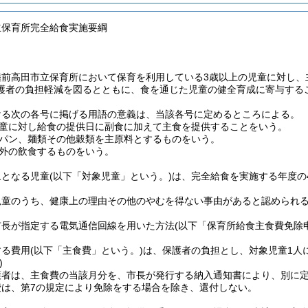
立保育所完全給食実施要綱
陸前高田市立保育所において保育を利用している3歳以上の児童に対し
護者の負担軽減を図るとともに、食を通じた児童の健全育成に寄与する
ける次の各号に掲げる用語の意義は、当該各号に定めるところによる。
童に対し給食の提供日に副食に加えて主食を提供することをいう。
パン、麺類その他穀類を主原料とするものをいう。
外の飲食するものをいう。
象となる児童
(以下「対象児童」という。)
は、完全給食を実施する年度の
児童のうち、健康上の理由その他のやむを得ない事由があると認められ
市長が指定する電気通信回線を用いた方法
(以下「保育所給食主食費免除
する費用
(以下「主食費」という。)
は、保護者の負担とし、対象児童1人に
)
護者は、主食費の当該月分を、市長が発行する納入通知書により、別に
費は、第7の規定により免除をする場合を除き、還付しない。