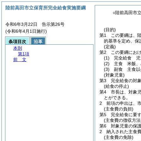
陸前高田市立保育所完全給食実施要綱
○陸前高田市
令和6年3月22日 告示第26号
(目的)
(令和6年4月1日施行)
第1 この要綱は、
的基準を定め、保
条項目次
沿革
(定義)
本則
第2 この要綱にお
第1項
(1)
完全給食 児
前 文
(2)
主食 米飯、
(3)
副食 主食以
(対象児童)
第3 完全給食の対
(給食の停止)
第4 市長は、対象
とができる。
2 前項の申出は、
(主食費の負担)
第5 完全給食に要
(主食費の徴収方法
第6 対象児童の保
2 納入された主食
(主食費の免除)