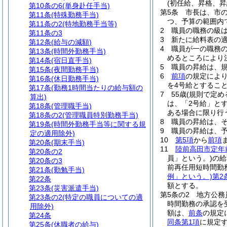
(初任給、昇格、昇
第10条の6
(単身赴任手当)
第5条
市長は、市
第11条
(特殊勤務手当)
つ、予算の範囲内
第11条の2
(特地勤務手当等)
2
職員の職務の級
第11条の3
3
新たに給料表の
第12条
(給与の減額)
4
職員が一の職務
第13条
(時間外勤務手当)
めるところにより
第14条
(宿日直手当)
5
職員の昇給は、
第15条
(夜間勤務手当)
6
前項
の規定によ
第16条
(休日勤務手当)
を4号給とするこ
第17条
(勤務1時間当たりの給与額の
7
55歳
(規則で定め
算出)
は、「2号給」と
第18条
(管理職手当)
ある場合に限り行
第18条の2
(管理職員特別勤務手当)
8
職員の昇給は、
第19条
(時間外勤務手当等に関する規
9
職員の昇給は、
定の適用除外)
10
第5項
から
前項
第20条
(期末手当)
11
陸前高田市定年
第20条の2
員」という。)
の給
第20条の3
前再任用短時間勤
第21条
(勤勉手当)
例」という。)
第2
第22条
額とする。
第23条
(災害派遣手当)
第5条の2
地方公務
第23条の2
(特定の職員についての適
時間勤務の承認を
用除外)
額は、
前条
の規定
第24条
同条第1項
に規定
第25条
(休職者の給与)