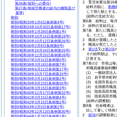
2
育児休業法第18
第26条
(規則への委任)
給料月額に、
勤務
第27条
(単純労務者の給与の種類及び
じて得た額とする
基準)
(給料の支給方法)
附則
第6条
給料は、毎
附則
(昭和33年1月6日条例第4号)
2
給料の支給日は、
附則
(昭和33年10月30日条例第17号)
第7条
新たに職員
附則
(昭和34年1月28日条例第1号)
る。
ただし、退職
附則
(昭和34年10月15日条例第18号)
2
職員が退職した
附則
(昭和35年10月12日条例第26号)
3
職員が死亡した
附則
(昭和36年2月6日条例第8号)
4
第1項
又は
第2項
附則
(昭和36年10月24日条例第25号)
その給料額は、そ
附則
(昭和36年12月25日条例第39号)
計算する。
附則
(昭和37年3月31日条例第5号)
第7条の2
市長は毎
附則
(昭和38年3月18日条例第7号)
村職員健康福利機
附則
(昭和38年6月21日条例第17号)
(1)
一般財団法人
附則
(昭和38年10月7日条例第33号)
(2)
岩手県市町村
附則
(昭和39年3月14日条例第2号)
(3)
全国市長会の
附則
(昭和39年9月23日条例第55号)
(4)
全国都市職員
附則
(昭和40年3月15日条例第3号)
(5)
陸前高田市職
附則
(昭和40年12月17日条例第32号)
(6)
陸前高田市職
附則
(昭和41年3月15日条例第4号)
(給料の調整額)
附則
(昭和42年3月15日条例第2号)
第8条
任命権者は
附則
(昭和43年2月5日条例第2号)
比して著しく特殊
附則
(昭和43年12月13日条例第30号)
2
前項
の調整額表に
附則
(昭和44年1月28日条例第1号)