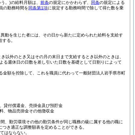
う。)
の給料月額は、
前条
の規定にかかわらず、
同条
の規定による
員の勤務時間を
同条第1項
に規定する勤務時間で除して得た数を乗
に異動を生じた者には、その日から新たに定められた給料を支給す
給する。
とき以外のとき又はその月の末日まで支給するとき以外のときは、
よる週休日の日数を差し引いた日数を基礎として日割りによって
る金額を控除して、これを職員に代わって一般財団法人岩手県市町
、貸付償還金、売掛金及び預貯金
料、物品売掛金その他徴収金
時間、勤労環境その他の勤労条件が同じ職務の級に属する他の職に
につき適正な調整額表を定めることができる。
えてはならない。