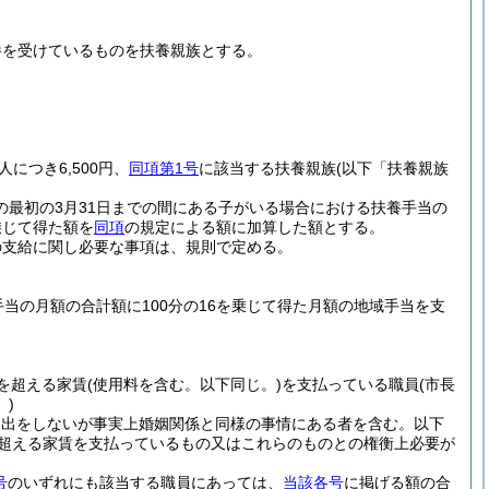
養を受けているものを扶養親族とする。
につき6,500円、
同項第1号
に該当する扶養親族
(以下「扶養親族
の最初の3月31日までの間にある子がいる場合における扶養手当の
乗じて得た額を
同項
の規定による額に加算した額とする。
の支給に関し必要な事項は、規則で定める。
当の月額の合計額に100分の16を乗じて得た月額の地域手当を支
円を超える家賃
(使用料を含む。以下同じ。)
を支払っている職員
(市長
)
届出をしないが事実上婚姻関係と同様の事情にある者を含む。以下
円を超える家賃を支払っているもの又はこれらのものとの権衡上必要が
号
のいずれにも該当する職員にあっては、
当該各号
に掲げる額の合