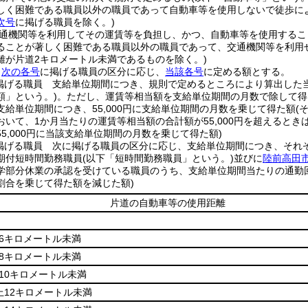
しく困難である職員以外の職員であって自動車等を使用しないで徒歩に
次号
に掲げる職員を除く。)
通機関等を利用してその運賃等を負担し、かつ、自動車等を使用するこ
ることが著しく困難である職員以外の職員であって、交通機関等を利用
離が片道2キロメートル未満であるものを除く。)
、
次の各号
に掲げる職員の区分に応じ、
当該各号
に定める額とする。
掲げる職員 支給単位期間につき、規則で定めるところにより算出した
額」という。)
。
ただし、運賃等相当額を支給単位期間の月数で除して得
支給単位期間につき、55,000円に支給単位期間の月数を乗じて得た額
(
おいて、1か月当たりの運賃等相当額の合計額が55,000円を超えると
5,000円に当該支給単位期間の月数を乗じて得た額)
掲げる職員 次に掲げる職員の区分に応じ、支給単位期間につき、それ
期付短時間勤務職員
(以下「短時間勤務職員」という。)
並びに
陸前高田
学部分休業の承認を受けている職員のうち、支給単位期間当たりの通勤
割合を乗じて得た額を減じた額)
片道の自動車等の使用距離
6キロメートル未満
8キロメートル未満
10キロメートル未満
上12キロメートル未満