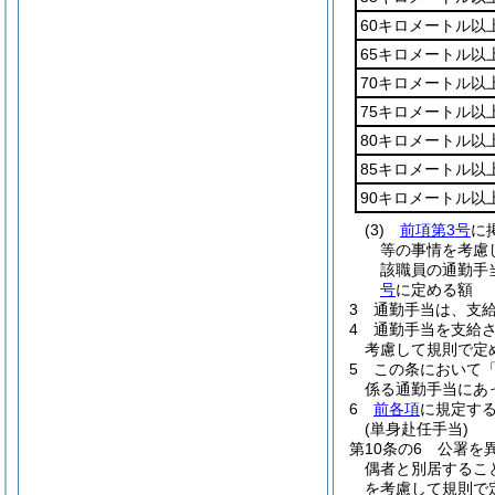
60キロメートル以
65キロメートル以
70キロメートル以
75キロメートル以
80キロメートル以
85キロメートル以
90キロメートル以
(3)
前項第3号
に
等の事情を考慮
該職員の通勤手
号
に定める額
3
通勤手当は、支
4
通勤手当を支給
考慮して規則で定
5
この条において
係る通勤手当にあっ
6
前各項
に規定す
(単身赴任手当)
第10条の6
公署を
偶者と別居するこ
を考慮して規則で