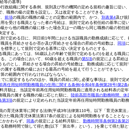
給等の基準)
の行政組織に関する条例、規則及び市の機関の定める規程の趣旨に従い
で、職務の級の定数を設定し、又は改定することができる。
は、
前項
の職員の職務の級ごとの定数の範囲内で、かつ、
別表第4
及び規
適用を受ける職員となった者の号給は、規則で定める初任給の基準に従
の級から他の職務の級に移った場合又は一の職から同じ職務の級の初任
決定する。
規則で定める日に、同日前1年間における当該職員の勤務成績に応じて、
り職員を昇給させるか否か及び昇給させる場合の昇給の号給数は、
同項
とを標準として規則で定める基準に従い決定するものとする。
る職員にあっては、56歳以上の年齢で規則で定めるもの)
を超える職員
する。
この場合において、60歳を超える職員の
第5項
の規定による昇給は
うものとし、昇給させる場合の昇給の号給数は、勤務成績に応じて規則
その属する職務の級における最高の号給を超えて行うことができない。
予算の範囲内で行わなければならない。
までに規定するもののほか、職員の昇給に関し必要な事項は、規則で定
前再任用短時間勤務職員の任用に関する条例
(令和4年条例第28号)
第2条
料月額は、当該定年前再任用短時間勤務職員に適用される給料表の定年
務職員の属する職務の級に応じた額に、
陸前高田市職員の勤務時間、休
条第3項
の規定により定められた当該定年前再任用短時間勤務職員の勤
員の育児休業等に関する法律
(平成3年法律第110号。以下「育児休業法
受けた職員
(育児休業法第17条の規定による短時間勤務をすることとな
にかかわらず、
同条
の規定による給料月額に、
勤務時間等条例第2条第2
する勤務時間で除して得た数
(以下「算出率」という。)
を乗じて得た額と