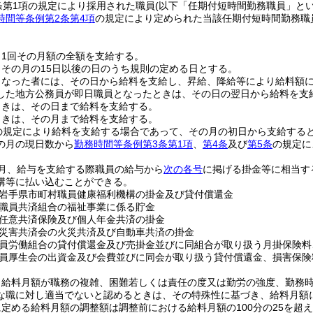
条第1項の規定により採用された職員
(以下「任期付短時間勤務職員」とい
時間等条例第2条第4項
の規定により定められた当該任期付短時間勤務職
。
月1回その月額の全額を支給する。
その月の15日以後の日のうち規則の定める日とする。
となった者には、その日から給料を支給し、昇給、降給等により給料額
した地方公務員が即日職員となったときは、その日の翌日から給料を支
ときは、その日まで給料を支給する。
ときは、その月まで給料を支給する。
の規定により給料を支給する場合であって、その月の初日から支給する
の月の現日数から
勤務時間等条例第3条第1項
、
第4条
及び
第5条
の規定に
月、給与を支給する際職員の給与から
次の各号
に掲げる掛金等に相当す
構等に払い込むことができる。
岩手県市町村職員健康福利機構の掛金及び貸付償還金
職員共済組合の福祉事業に係る貯金
任意共済保険及び個人年金共済の掛金
災害共済会の火災共済及び自動車共済の掛金
員労働組合の貸付償還金及び売掛金並びに同組合が取り扱う月掛保険料
員厚生会の出資金及び会費並びに同会が取り扱う貸付償還金、損害保険
、給料月額が職務の複雑、困難若しくは責任の度又は勤労の強度、勤務
な職に対し適当でないと認めるときは、その特殊性に基づき、給料月額
定める給料月額の調整額は調整前における給料月額の100分の25を超