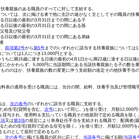
、扶養親族のある職員のすべてに対して支給する。
については、次に掲げる者で他に生計の途がなく主としてその職員の扶
する日以後の最初の3月31日までの間にある子
する日以後の最初の3月31日までの間にある孫
の父母及び祖父母
する日以後の最初の3月31日までの間にある弟妹
者
は、
前項第2号
から
第5号
までのいずれかに該当する扶養親族については1人
については1人につき13,000円とする。
うちに満15歳に達する日後の最初の4月1日から満22歳に達する日以後
定にかかわらず、5,000円に当該期間にある当該扶養親族たる子の数を
るもののほか、扶養親族の数の変更に伴う支給額の改定その他扶養手当
給料表の適用を受ける職員には、当分の間、給料、扶養手当及び管理職手
当は、
次の各号
のいずれかに該当する職員に支給する。
ため住宅
(貸間を含む。
次号
において同じ。)
を借り受け、月額12,000
を貸与され、使用料を支払っている職員その他規則で定める職員を除く。
1項
又は
第3項
の規定により単身赴任手当を支給される職員で、配偶者
(
るための住宅
(規則で定める住宅を除く。)
を借り受け、月額12,000
るものとして規則で定めるもの
は、
次の各号
に掲げる職員の区分に応じて、
当該各号
に掲げる額
(
当該各