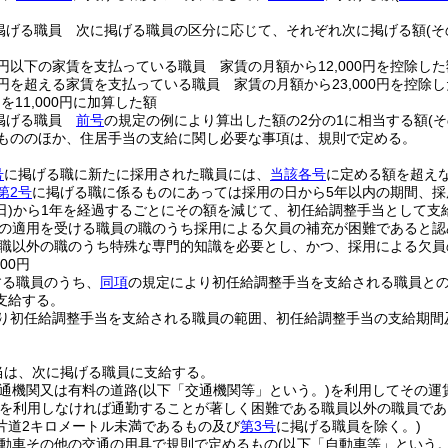
掲げる職員 次に掲げる職員の区分に応じて、それぞれ次に掲げる額
(
00円以下の家賃を支払っている職員 家賃の月額から12,000円を控除した
00円を超える家賃を支払っている職員 家賃の月額から23,000円を控除し
)
を11,000円に加算した額
掲げる職員
前号
の規定の例により算出した額の2分の1に相当する額
(
もののほか、住居手当の支給に関し必要な事項は、規則で定める。
号
に掲げる職に新たに採用された職員には、
当該各号
に定める額を超え
第2号
に掲げる職に係るものにあっては採用の日から5年以内の期間、採
)
から1年を経過するごとにその額を減じて、初任給調整手当として支
の適用を受ける職員の職のうち採用による欠員の補充が困難であると認めら
職以外の職のうち特殊な専門的知識を必要とし、かつ、採用による欠員
00円
する職員のうち、
同項
の規定により初任給調整手当を支給される職員と
支給する。
り初任給調整手当を支給される職員の範囲、初任給調整手当の支給期間
当は、次に掲げる職員に支給する。
通機関又は有料の道路
(以下「交通機関等」という。)
を利用してその運
等を利用しなければ通勤することが著しく困難である職員以外の職員で
片道2キロメートル未満であるもの及び
第3号
に掲げる職員を除く。)
動車その他の交通の用具で規則で定めるもの
(以下「自動車等」という。