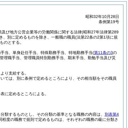
昭和32年10月28日
条例第19号
5項及び地方公営企業等の労働関係に関する法律
(昭和27年法律第289
づき、別に定めるものを除き、一般職の職員
(法第22条の2第1項に規
ものとする。
勤手当、単身赴任手当、特殊勤務手当、特地勤務手当
(
第11条の3
の
管理職手当、管理職員特別勤務手当、期末手当、勤勉手当及び災
により支給する。
おいては、別に条例で定めるところにより、その相当額をその職員
料表に定めるところによる。
に分類するものとし、その分類の基準となる職務の内容は、
別表第4
同程度の職務で規則で定めるものは、それぞれの職務の級に分類さ