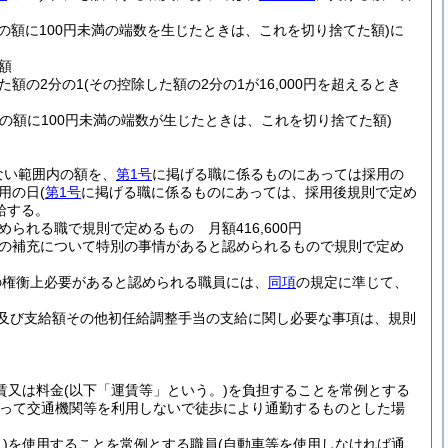
その額に100円未満の端数を生じたときは、これを切り捨てた額)
に
額
た額の2分の1
(その控除した額の2分の1が16,000円を超えるとき
その額に100円未満の端数が生じたときは、これを切り捨てた額)
ない範囲内の額を、
第1号
に掲げる職に係るものにあっては採用の
用の日
(
第1号
に掲げる職に係るものにあっては、採用後規則で定め
給する。
れる職で規則で定めるもの 月額416,600円
の補充について特別の事情があると認められるもので規則で定め
の権衡上必要があると認められる職員には、
同項
の規定に準じて、
及び支給額その他初任給調整手当の支給に関し必要な事項は、規則
賃又は料金
(以下「運賃等」という。)
を負担することを常例とする
あって交通機関等を利用しないで徒歩により通勤するものとした場
)
を使用することを常例とする職員
(自動車等を使用しなければ通