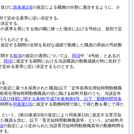
、並びに
前条第2項
の規定による職務の分類に適合するように、か
則で定める基準に従い決定する。
い決定する。
給の基準を異にする他の職に移った場合における号給は、規則で定
行うものとする。
に規定する期間の全部を良好な成績で勤務した職員の昇給の号給数
に関する
前項
の規定の適用については、
同項
中「4号給」とあるの
、
同項
に規定する期間における当該職員の勤務成績が特に良好で
で定める基準に従い決定するものとする。
める。
の規定に基づき採用された職員
(以下「定年前再任用短時間勤務職
前再任用短時間勤務職員の項に掲げる給料月額のうち、当該定年
日及び休暇に関する条例
(平成7年条例第9号。以下「勤務時間等条
務時間を
同条第1項
に規定する勤務時間で除して得た数を乗じて得た
」という。)
第10条第3項の規定により同条第1項に規定する育児短
った職員を含む。以下「育児短時間勤務職員等」という。)
の給料月
項
の規定により定められた当該育児短時間勤務職員等の勤務時間を
する。