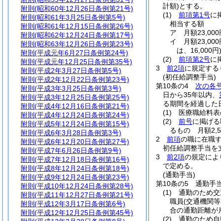
計額)
とする。
附則
(昭和60年12月26日条例第21号)
(1)
前項第1号
に
附則
(昭和61年3月25日条例第5号)
相当する額
附則
(昭和61年12月15日条例第26号)
ア
月額23,0
附則
(昭和62年12月24日条例第17号)
イ
月額23,0
附則
(昭和63年12月26日条例第23号)
は、16,000円
附則
(平成元年6月27日条例第24号)
(2)
前項第2号
に
附則
(平成元年12月25日条例第35号)
3
前2項
に規定する
附則
(平成2年3月27日条例第5号)
(初任給調整手当)
附則
(平成2年12月22日条例第23号)
第10条の4
次の各
附則
(平成3年3月25日条例第3号)
日から35年以内、
附則
(平成3年12月25日条例第25号)
る期間を経過した日
附則
(平成4年12月16日条例第21号)
(1)
医療職給料表
附則
(平成4年12月24日条例第24号)
(2)
前号
に掲げる
附則
(平成5年12月24日条例第15号)
るもの 月額2,5
附則
(平成6年3月28日条例第3号)
2
前項
の職に在職
附則
(平成6年12月20日条例第27号)
初任給調整手当を
附則
(平成7年6月26日条例第9号)
3
前2項
の規定によ
附則
(平成7年12月18日条例第16号)
で定める。
附則
(平成8年12月24日条例第18号)
(通勤手当)
附則
(平成9年12月24日条例第23号)
第10条の5
通勤手
附則
(平成10年12月24日条例第28号)
(1)
通勤のため交
附則
(平成11年12月27日条例第21号)
職員
(交通機関
附則
(平成12年3月17日条例第6号)
合の通勤距離が
附則
(平成12年12月25日条例第45号)
(2)
通勤のため自