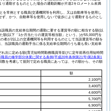
より通勤するものとした場合の通勤距離が片道2キロメートル未満
とを常例とする職員
(交通機関等を利用し、又は自動車等を使用し
せず、かつ、自動車等を使用しないで徒歩により通勤するものとし
当該職員の支給単位期間の通勤に要する運賃等の額に相当する額
(以
た額
(以下「1か月当たりの運賃等相当額」という。)
が55,000円を
その者が2以上の交通機関等を利用するものとして当該運賃等の額を
きは、当該職員の通勤手当に係る支給単位期間のうち最も長い支給単
ぞれ次に定める額
(育児短時間勤務職員等並びに定年前再任用短時間
市職員の修学部分休業に関する条例
(平成20年条例第21号)
第2条第1
回数を考慮して規則で定める職員にあっては、その額から、その額
額
2,100円
3,400円
4,600円
5,700円
6,900円