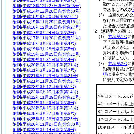
附則
(平成13年3月28日条例第8号)
勤することが著
附則
(平成13年12月27日条例第25号)
であるもの及び
附則
(平成14年12月20日条例第39号)
(3)
通勤のため交
附則
(平成15年9月30日条例第16号)
なければ通勤す
附則
(平成15年11月25日条例第18号)
た場合の通勤距
附則
(平成16年12月28日条例第27号)
2
通勤手当の額は
附則
(平成17年3月24日条例第2号)
(1)
前項第1号
に
附則
(平成17年11月30日条例第31号)
下「運賃等相当
附則
(平成18年3月29日条例第4号)
超えるときは、
附則
(平成19年3月28日条例第5号)
算出する場合に
附則
(平成19年12月25日条例第21号)
位期間につき、5
附則
(平成20年3月31日条例第4号)
(2)
前項第2号
に
附則
(平成20年6月20日条例第21号)
勤務職員及び任
附則
(平成21年3月25日条例第7号)
項
に規定する修
附則
(平成21年5月29日条例第21号)
に規則で定める
附則
(平成21年11月30日条例第27号)
附則
(平成22年3月12日条例第1号)
附則
(平成22年6月25日条例第14号)
4キロメートル未満
附則
(平成22年11月29日条例第21号)
附則
(平成24年3月26日条例第6号)
4キロメートル以上
附則
(平成24年5月15日条例第18号)
6キロメートル以上
附則
(平成25年3月27日条例第6号)
附則
(平成25年6月26日条例第25号)
8キロメートル以上
附則
(平成26年11月27日条例第33号)
10キロメートル以
附則
(平成28年3月14日条例第9号)