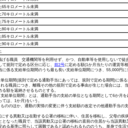
上65キロメートル未満
上70キロメートル未満
上75キロメートル未満
上80キロメートル未満
上85キロメートル未満
上90キロメートル未満
上
掲げる職員 交通機関等を利用せず、かつ、自動車等を使用しないで徒
して規則で定める区分に応じ、
前2号
に定める額
(1か月当たりの運賃等
当に係る支給単位期間のうち最も長い支給単位期間につき、55,000円
給単位期間
(規則で定める通勤手当にあっては、規則で定める期間)
に係る
される職員につき、離職その他の規則で定める事由が生じた場合には、
める額を返納させるものとする。
「支給単位期間」とは、通勤手当の支給の単位となる期間として6か月を
ては、1か月)
をいう。
るもののほか、通勤の実情の変更に伴う支給額の改定その他通勤手当の
異にする異動又は在勤する公署の移転に伴い、住居を移転し、父母の疾
ととなった職員で、当該異動又は公署の移転の直前の住居から当該異動
定める基準に照らして困難であると認められるもののうち、単身で生活