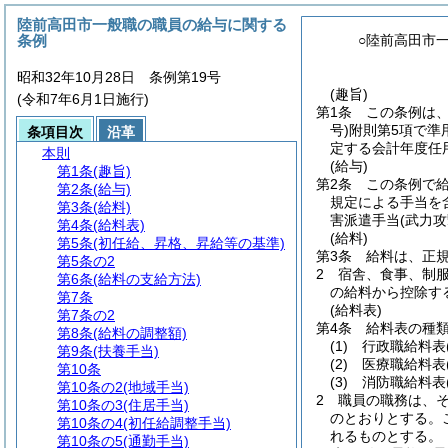
陸前高田市一般職の職員の給与に関する
条例
○陸前高田市
昭和32年10月28日 条例第19号
(趣旨)
(令和7年6月1日施行)
第1条
この条例は
号)
附則第5項で準
条項目次
沿革
定する会計年度任
本則
(給与)
第1条
(趣旨)
第2条
この条例で
第2条
(給与)
規定による手当を
第3条
(給料)
害派遣手当
(武力
第4条
(給料表)
(給料)
第5条
(初任給、昇格、昇給等の基準)
第3条
給料は、正
第5条の2
2
宿舎、食事、制
第6条
(給料の支給方法)
の給料から控除す
第7条
(給料表)
第7条の2
第4条
給料表の種
第8条
(給料の調整額)
(1)
行政職給料表
第9条
(扶養手当)
(2)
医療職給料表
第10条
(3)
消防職給料表
第10条の2
(地域手当)
2
職員の職務は、
第10条の3
(住居手当)
のとおりとする。
第10条の4
(初任給調整手当)
れるものとする。
第10条の5
(通勤手当)