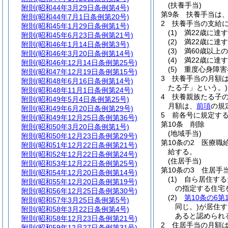
(扶養手当)
附則
(昭和44年3月29日条例第4号)
第9条
扶養手当は
附則
(昭和44年7月1日条例第20号)
2
扶養手当の支給
附則
(昭和45年1月29日条例第1号)
(1)
満22歳に達
附則
(昭和45年6月23日条例第21号)
(2)
満22歳に達
附則
(昭和46年1月14日条例第3号)
(3)
満60歳以上
附則
(昭和46年3月20日条例第14号)
(4)
満22歳に達
附則
(昭和46年12月14日条例第25号)
(5)
重度心身障害
附則
(昭和47年12月19日条例第15号)
3
扶養手当の月額
附則
(昭和48年6月16日条例第14号)
たる子」という。)
附則
(昭和48年11月1日条例第24号)
4
扶養親族たる子の
附則
(昭和49年5月4日条例第25号)
月額は、
前項
の規
附則
(昭和49年6月20日条例第29号)
5
前各号に規定す
附則
(昭和49年12月25日条例第36号)
第10条
削除
附則
(昭和50年3月20日条例第1号)
(地域手当)
附則
(昭和50年12月23日条例第29号)
第10条の2
医療職
附則
(昭和51年12月22日条例第21号)
給する。
附則
(昭和52年12月22日条例第24号)
(住居手当)
附則
(昭和53年12月22日条例第25号)
第10条の3
住居手
附則
(昭和54年12月20日条例第14号)
(1)
自ら居住する
附則
(昭和55年12月20日条例第19号)
の指定する住宅
附則
(昭和56年12月25日条例第30号)
(2)
第10条の6第
附則
(昭和57年3月25日条例第5号)
同じ。)
が居住す
附則
(昭和58年3月22日条例第4号)
あると認められ
附則
(昭和58年12月23日条例第21号)
2
住居手当の月額
附則
(昭和59年12月27日条例第31号)