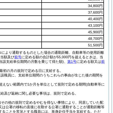
34,800円
37,600円
40,400円
43,100円
45,900円
48,700円
51,500円
歩により通勤するものとした場合の通勤距離、自動車等の使用距離
相当額及び
前号
に定める額の合計額が55,000円を超えるときは、当
に当該支給単位期間の月数を乗じて得た額)
、
第1号
に定める額又は
前
最初の月の規則で定める日に支給する。
当該職員に、支給単位期間のうちこれらの事由が生じた後の期間を
超えない範囲内で1か月を単位として規則で定める期間
(自動車等に
支給及び返納に関し必要な事項は、規則で定める。
病その他の規則で定めるやむを得ない事情により、同居していた配
又は公署の移転の直後に在勤する公署に通勤することが通勤距離等
することを常況とする職員には、単身赴任手当を支給する。
ただ