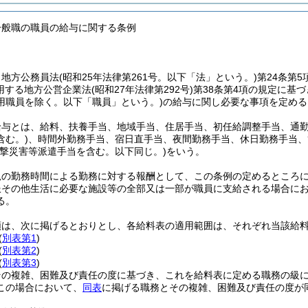
一般職の職員の給与に関する条例
、地方公務員法
(昭和25年法律第261号。以下「法」という。)
第24条第
用する地方公営企業法
(昭和27年法律第292号)
第38条第4項の規定に基
用職員を除く。以下「職員」という。)
の給与に関し必要な事項を定める
給与とは、給料、扶養手当、地域手当、住居手当、初任給調整手当、通
含む。)
、時間外勤務手当、宿日直手当、夜間勤務手当、休日勤務手当、
攻撃災害等派遣手当を含む。以下同じ。)
をいう。
規の勤務時間による勤務に対する報酬として、この条例の定めるところ
服その他生活に必要な施設等の全部又は一部が職員に支給される場合に
る。
類は、次に掲げるとおりとし、各給料表の適用範囲は、それぞれ当該給
(
別表第1
)
(
別表第2
)
(
別表第3
)
その複雑、困難及び責任の度に基づき、これを給料表に定める職務の級
この場合において、
同表
に掲げる職務とその複雑、困難及び責任の度が