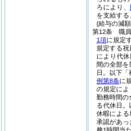
ろにより、
を支給する
(給与の減額
第12条
職
1項
に規定
規定する祝
により代休
間の全部を
日。以下「
例第8条
に
の規定によ
勤務時間の
る代休日。
休暇による
承認があっ
務1時間当