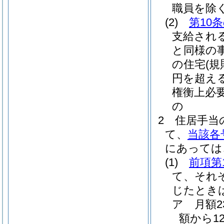
職員を除く
(2)
第10
支給され
と同様の
の住宅
(
円を超え
権衡上必
の
2
住居手当
て、
当該各
にあっては
(1)
前項第
て、それ
じたとき
ア
月額
額から1