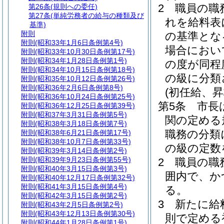
2
職員の職
第26条
(規則への委任)
第27条
(単純労務者の給与の種類及び
れを給料表
基準)
附則
の基準とな
附則
(昭和33年1月6日条例第4号)
場合におい
附則
(昭和33年10月30日条例第17号)
附則
(昭和34年1月28日条例第1号)
の度が同程
附則
(昭和34年10月15日条例第18号)
の級に分類
附則
(昭和35年10月12日条例第26号)
附則
(昭和36年2月6日条例第8号)
(初任給、
附則
(昭和36年10月24日条例第25号)
第5条
市長
附則
(昭和36年12月25日条例第39号)
附則
(昭和37年3月31日条例第5号)
関の定める
附則
(昭和38年3月18日条例第7号)
職務の分類
附則
(昭和38年6月21日条例第17号)
附則
(昭和38年10月7日条例第33号)
の級の定数
附則
(昭和39年3月14日条例第2号)
附則
(昭和39年9月23日条例第55号)
2
職員の職
附則
(昭和40年3月15日条例第3号)
囲内で、か
附則
(昭和40年12月17日条例第32号)
附則
(昭和41年3月15日条例第4号)
る。
附則
(昭和42年3月15日条例第2号)
3
新たに給
附則
(昭和43年2月5日条例第2号)
附則
(昭和43年12月13日条例第30号)
則で定める
附則
(昭和44年1月28日条例第1号)