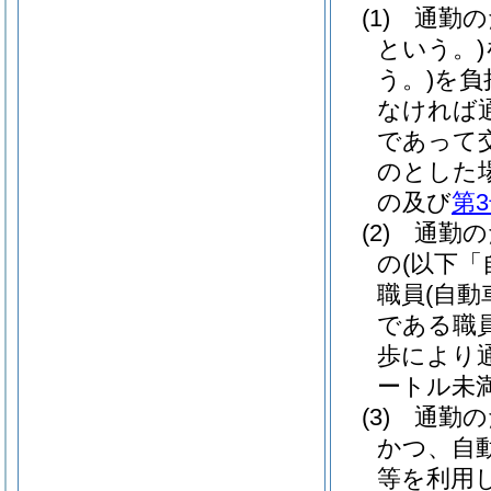
(1)
通勤の
という。)
う。)
を負
なければ
であって
のとした
の及び
第
(2)
通勤の
の
(以下「
職員
(自
である職
歩により
ートル未
(3)
通勤の
かつ、自
等を利用