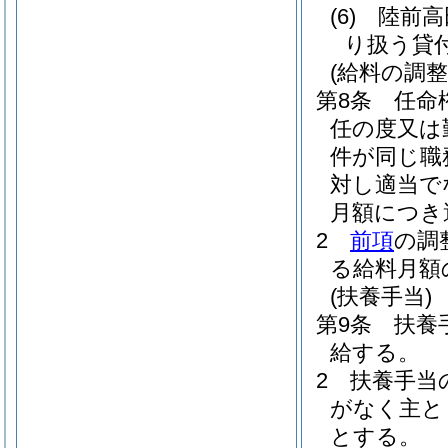
(6)
陸前高
り扱う貸
(給料の調整
第8条
任命
任の度又は
件が同じ職
対し適当で
月額につき
2
前項
の調
る給料月額
(扶養手当)
第9条
扶養
給する。
2
扶養手当
がなく主と
とする。