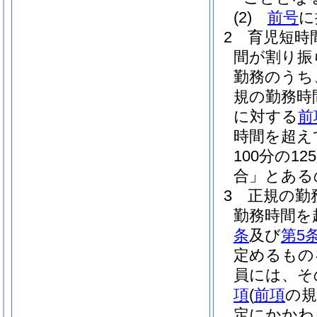
(2)
前号
に
2
育児短時
間が割り振
勤務のうち
規の勤務時
に対する
前
時間を超え
100分の1
合」とあるの
3
正規の勤
勤務時間を
条
及び
第5
定めるもの
員には、そ
項
(
前項
の規
定にかかわ