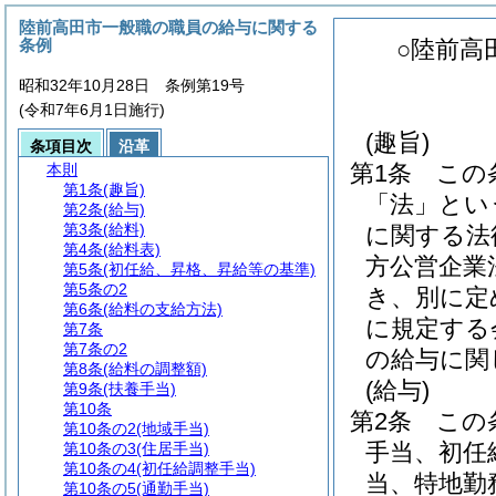
陸前高田市一般職の職員の給与に関する
条例
○陸前高
昭和32年10月28日 条例第19号
(令和7年6月1日施行)
(趣旨)
条項目次
沿革
第1条
この
本則
第1条
(趣旨)
「法」とい
第2条
(給与)
第3条
(給料)
に関する法
第4条
(給料表)
方公営企業
第5条
(初任給、昇格、昇給等の基準)
第5条の2
き、別に定
第6条
(給料の支給方法)
に規定する
第7条
第7条の2
の給与に関
第8条
(給料の調整額)
(給与)
第9条
(扶養手当)
第10条
第2条
この
第10条の2
(地域手当)
手当、初任
第10条の3
(住居手当)
第10条の4
(初任給調整手当)
当、特地勤
第10条の5
(通勤手当)