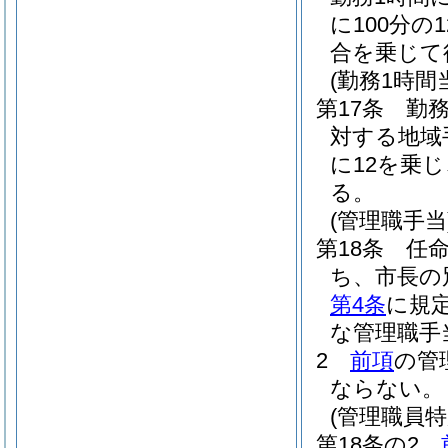
に100分の
合を乗じて
(勤務1時
第17条
勤
対する地域
に12を乗
る。
(管理職手当
第18条
任
ち、市長の
第4条
に規
な管理職手
2
前項
の管
ならない。
(管理職員特
第18条の2