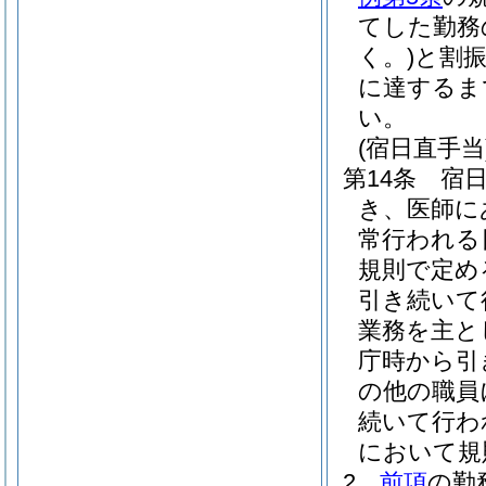
てした勤務
く。)
と割振
に達するま
い。
(宿日直手当
第14条
宿
き、医師にあ
常行われる
規則で定め
引き続いて行
業務を主と
庁時から引き
の他の職員に
続いて行われ
において規
2
前項
の勤