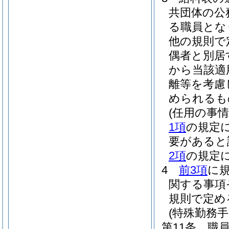
共団体の公
る職員とな
他の規則で
偶者と別居
から当該適
離等を考慮
められるも
(任用の事
1項
の規定
要があると
2項
の規定
4
前3項
に
関する事項
規則で定め
(特殊勤務手
第11条
職