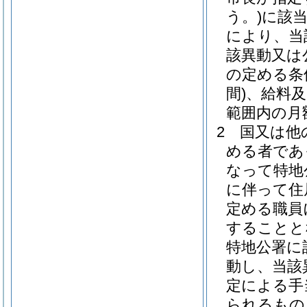
う。)
に該
により、当
該異動又は
の定める条
間)
、給料及
範囲内の月
2
国又は他
める者であ
なって特地
に伴って住
定める職員
することと
特地公署に
動し、当該
定による手
られるもの