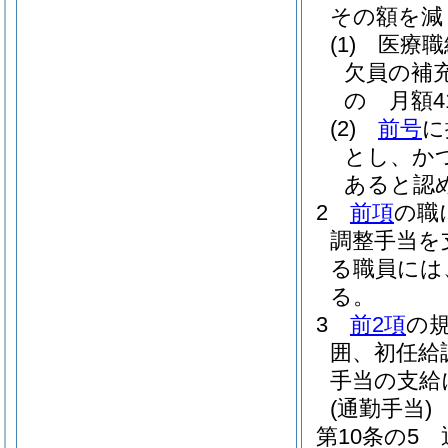
その額を減
(1)
医療職
欠員の補
の 月額41
(2)
前号
に
とし、か
あると認め
2
前項
の職
調整手当を
る職員には
る。
3
前2項
の
囲、初任給
手当の支給
(通勤手当)
第10条の5