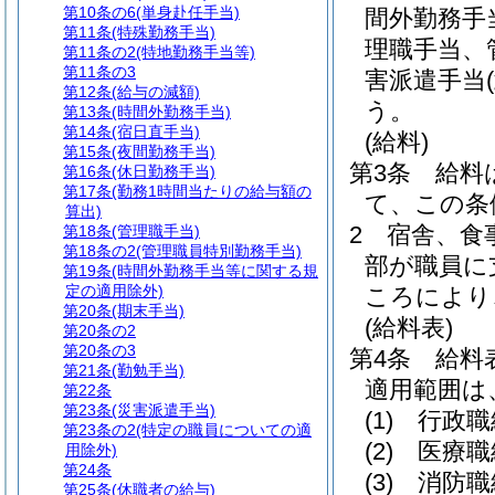
第10条の6
(単身赴任手当)
間外勤務手
第11条
(特殊勤務手当)
理職手当、
第11条の2
(特地勤務手当等)
第11条の3
害派遣手当
第12条
(給与の減額)
う。
第13条
(時間外勤務手当)
第14条
(宿日直手当)
(給料)
第15条
(夜間勤務手当)
第3条
給料
第16条
(休日勤務手当)
第17条
(勤務1時間当たりの給与額の
て、この条
算出)
2
宿舎、食
第18条
(管理職手当)
第18条の2
(管理職員特別勤務手当)
部が職員に
第19条
(時間外勤務手当等に関する規
定の適用除外)
ころにより
第20条
(期末手当)
(給料表)
第20条の2
第20条の3
第4条
給料
第21条
(勤勉手当)
適用範囲は
第22条
第23条
(災害派遣手当)
(1)
行政職
第23条の2
(特定の職員についての適
(2)
医療職
用除外)
第24条
(3)
消防職
第25条
(休職者の給与)