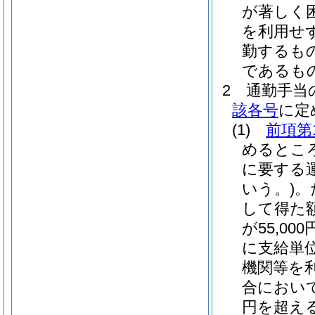
が著しく
を利用せ
勤するも
であるも
2
通勤手当
該各号
に定
(1)
前項第
めるとこ
に要する
いう。)
。
して得た
が55,0
に支給単
機関等を
合において
円を超え