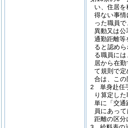
い、住居を
得ない事情
った職員で
異動又は公
通勤距離等
ると認めら
る職員には
居から在勤
て規則で定
合は、この
2
単身赴任手
り算定した
単に「交通
員にあって
距離の区分
3
給料表の