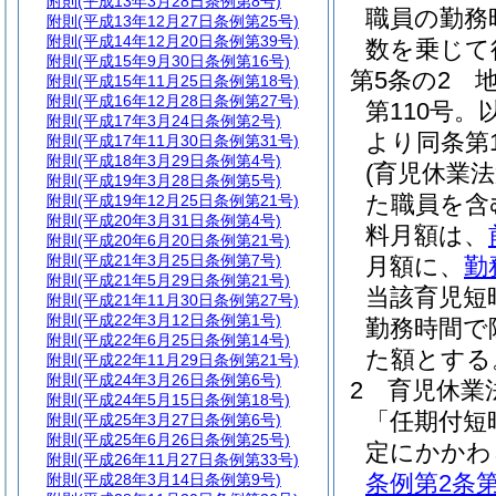
附則
(平成13年3月28日条例第8号)
職員の勤務
附則
(平成13年12月27日条例第25号)
附則
(平成14年12月20日条例第39号)
数を乗じて
附則
(平成15年9月30日条例第16号)
第5条の2
附則
(平成15年11月25日条例第18号)
附則
(平成16年12月28日条例第27号)
第110号
附則
(平成17年3月24日条例第2号)
より同条第
附則
(平成17年11月30日条例第31号)
附則
(平成18年3月29日条例第4号)
(育児休業
附則
(平成19年3月28日条例第5号)
た職員を含
附則
(平成19年12月25日条例第21号)
附則
(平成20年3月31日条例第4号)
料月額は、
附則
(平成20年6月20日条例第21号)
附則
(平成21年3月25日条例第7号)
月額に、
勤
附則
(平成21年5月29日条例第21号)
当該育児短
附則
(平成21年11月30日条例第27号)
附則
(平成22年3月12日条例第1号)
勤務時間で
附則
(平成22年6月25日条例第14号)
た額とする
附則
(平成22年11月29日条例第21号)
附則
(平成24年3月26日条例第6号)
2
育児休業
附則
(平成24年5月15日条例第18号)
「任期付短
附則
(平成25年3月27日条例第6号)
附則
(平成25年6月26日条例第25号)
定にかかわ
附則
(平成26年11月27日条例第33号)
条例第2条第
附則
(平成28年3月14日条例第9号)