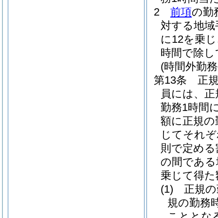
2
前項
の勤
対する地域
に12を乗
時間で除し
(時間外勤務
第13条
正
員には、正
勤務1時間
額に正規の
じてそれぞれ
則で定める
の間である
乗じて得た
(1)
正規の
規の勤務
こととな