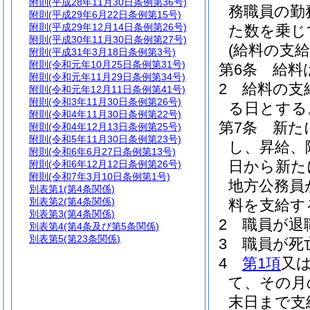
附則
(平成28年11月30日条例第36号)
務職員の勤
附則
(平成29年6月22日条例第15号)
附則
(平成29年12月14日条例第26号)
た数を乗じ
附則
(平成30年11月30日条例第27号)
(給料の支給
附則
(平成31年3月18日条例第3号)
附則
(令和元年10月25日条例第31号)
第6条
給料
附則
(令和元年11月29日条例第34号)
2
給料の支
附則
(令和元年12月11日条例第41号)
附則
(令和3年11月30日条例第26号)
る日とする
附則
(令和4年11月30日条例第22号)
第7条
新た
附則
(令和4年12月13日条例第25号)
附則
(令和5年11月30日条例第23号)
し、昇給、
附則
(令和6年6月27日条例第13号)
日から新た
附則
(令和6年12月12日条例第26号)
附則
(令和7年3月10日条例第1号)
地方公務員
別表第1
(第4条関係)
別表第2
(第4条関係)
料を支給す
別表第3
(第4条関係)
2
職員が退
別表第4
(第4条及び第5条関係)
別表第5
(第23条関係)
3
職員が死
4
第1項
又
て、その月
末日まで支