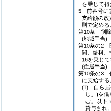
を乗じて得
5
前各号に
支給額の改
則で定める
第10条
削
(地域手当)
第10条の2
間、給料、
16を乗じ
(住居手当)
第10条の3
に支給する
(1)
自ら居
じ。)
を借
む。以下同
貸与され