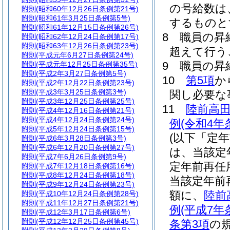
の号給数は
附則
(昭和60年12月26日条例第21号)
附則
(昭和61年3月25日条例第5号)
するものと
附則
(昭和61年12月15日条例第26号)
8
職員の昇
附則
(昭和62年12月24日条例第17号)
附則
(昭和63年12月26日条例第23号)
超えて行う
附則
(平成元年6月27日条例第24号)
9
職員の昇
附則
(平成元年12月25日条例第35号)
附則
(平成2年3月27日条例第5号)
10
第5項
か
附則
(平成2年12月22日条例第23号)
附則
(平成3年3月25日条例第3号)
関し必要な
附則
(平成3年12月25日条例第25号)
11
陸前高
附則
(平成4年12月16日条例第21号)
附則
(平成4年12月24日条例第24号)
例
(令和4年
附則
(平成5年12月24日条例第15号)
(以下「定
附則
(平成6年3月28日条例第3号)
附則
(平成6年12月20日条例第27号)
は、当該定
附則
(平成7年6月26日条例第9号)
定年前再任
附則
(平成7年12月18日条例第16号)
附則
(平成8年12月24日条例第18号)
当該定年前
附則
(平成9年12月24日条例第23号)
額に、
陸前
附則
(平成10年12月24日条例第28号)
附則
(平成11年12月27日条例第21号)
例
(平成7
附則
(平成12年3月17日条例第6号)
附則
(平成12年12月25日条例第45号)
条第3項
の