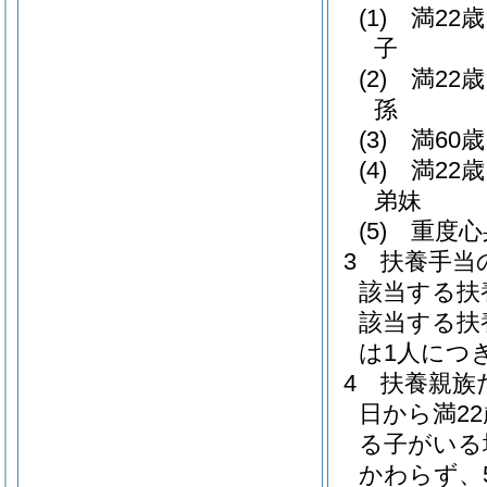
(1)
満22
子
(2)
満22
孫
(3)
満60
(4)
満22
弟妹
(5)
重度心
3
扶養手当
該当する扶
該当する扶
は1人につき
4
扶養親族
日から満2
る子がいる
かわらず、