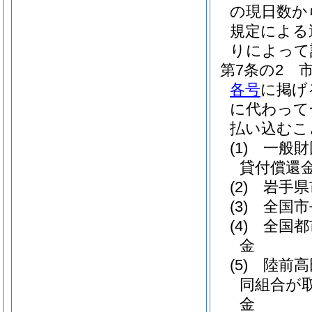
の現日数か
規定による
りによって
第7条の2
各号
に掲げ
に代わって
払い込むこ
(1)
一般財
貸付償還
(2)
岩手県
(3)
全国市
(4)
全国都
金
(5)
陸前高
同組合が
金