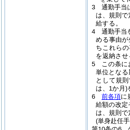
3
通勤手当
は、規則で
給する。
4
通勤手当
める事由が
ちこれらの
を返納させ
5
この条に
単位となる
として規則
は、1か月)
6
前各項
に
給額の改定
は、規則で
(単身赴任手
第10条の6