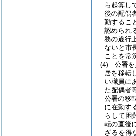
ら起算し
後の配偶
勤するこ
認められ
務の遂行
ないと市
ことを常
(4)
公署を
居を移転
い職員に
た配偶者
公署の移
に在勤す
らして困
転の直後
ざるを得