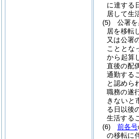
に達する
居して生
(5)
公署を
居を移転
又は公署
こととな
から起算
直後の配
通勤する
と認めら
職務の遂
きないと
る日以後
生活する
(6)
前各号
の移転に