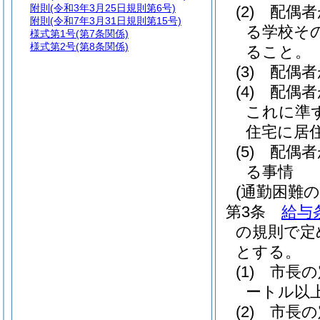
附則
(令和3年3月25日規則第6号)
(2)
配偶者
附則
(令和7年3月31日規則第15号)
る学校そ
様式第1号
(第7条関係)
様式第2号
(第8条関係)
ること。
(3)
配偶者
(4)
配偶者
これに準
住宅に居
(5)
配偶者
る事情
(通勤困難の
第3条
給与
の規則で定
とする。
(1)
市長の
ートル以
(2)
市長の