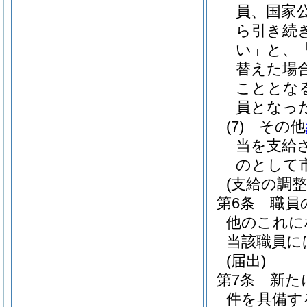
員、国家
ら引き続
い」と、
替えた場
こととな
員となっ
(7)
その他
当を支給
のとして
(支給の調整
第6条
職員
他のこれに
当該職員に
(届出)
第7条
新た
件を具備す