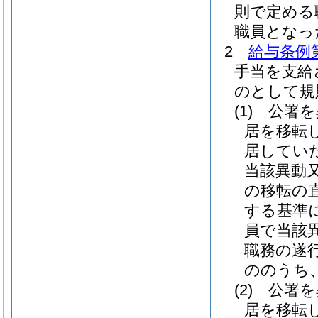
則で定める
職員となっ
2
給与条例第
手当を支給
のとして規
(1)
公署を
居を移転
居してい
当該異動
の移転の
する基準
員で当該
職務の遂
ののうち
(2)
公署を
居を移転