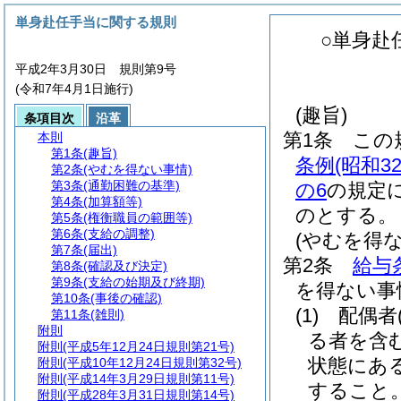
単身赴任手当に関する規則
○単身赴
平成2年3月30日 規則第9号
(令和7年4月1日施行)
(趣旨)
条項目次
沿革
第1条
この
本則
第1条
(趣旨)
条例
(昭和
第2条
(やむを得ない事情)
第3条
(通勤困難の基準)
の6
の規定
第4条
(加算額等)
のとする。
第5条
(権衡職員の範囲等)
第6条
(支給の調整)
(やむを得な
第7条
(届出)
第2条
給与
第8条
(確認及び決定)
第9条
(支給の始期及び終期)
を得ない事
第10条
(事後の確認)
(1)
配偶者
第11条
(雑則)
附則
る者を含
附則
(平成5年12月24日規則第21号)
状態にあ
附則
(平成10年12月24日規則第32号)
附則
(平成14年3月29日規則第11号)
すること
附則
(平成28年3月31日規則第14号)