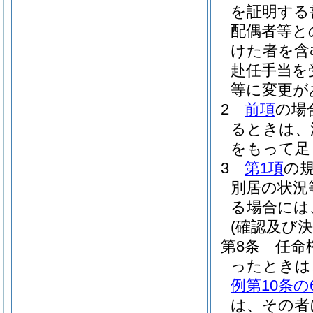
を証明する
配偶者等と
けた者を含
赴任手当を
等に変更が
2
前項
の場
るときは、
をもって足
3
第1項
の
別居の状況
る場合には
(確認及び決
第8条
任命
ったときは
例第10条の
は、その者