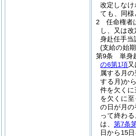
改定しなけ
ても、同様
2
任命権者
し、又は改
身赴任手当
(支給の始期
第9条
単身
の6第1項
又
属する月の
する月)
か
件を欠くに
を欠くに至
の日が月の
って終わる
は、
第7条
日から15