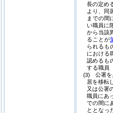
長の定め
より、同居
までの間
い職員に限
から当該
ることが
られるも
における
認めるも
する職員
(3)
公署を
居を移転
又は公署
職員にあっ
での間に
ととなっ