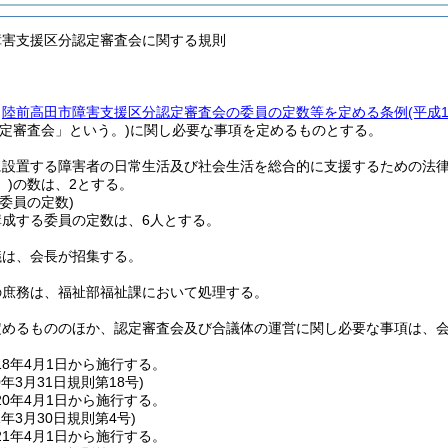
障害支援区分認定審査会に関する規則
、
陸前高田市障害支援区分認定審査会の委員の定数等を定める条例
(平成
認定審査会」という。)
に関し必要な事項を定めるものとする。
に設置する障害者の日常生活及び社会生活を総合的に支援するための法
)
の数は、2とする。
委員の定数)
構成する委員の定数は、6人とする。
議は、会長が招集する。
の庶務は、福祉部福祉課において処理する。
定めるもののほか、認定審査会及び合議体の運営に関し必要な事項は、
8年4月1日から施行する。
0年3月31日
規則第18号)
0年4月1日から施行する。
1年3月30日
規則第4号)
1年4月1日から施行する。