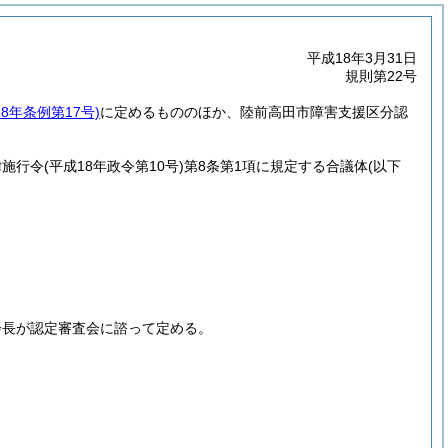
平成18年3月31日
規則第22号
18年条例第17号)
に定めるもののほか、陸前高田市障害支援区分認
律施行令
(平成18年政令第10号)
第8条第1項に規定する合議体
(以下
会長が認定審査会に諮って定める。