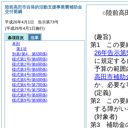
陸前高田市自発的活動支援事業費補助金
交付要綱
○陸前高
平成26年4月1日 告示第73号
(平成26年4月1日施行)
(趣旨)
条項目次
沿革
第1 この要
本則
第1項
26年告示
別表
(第4、第5関係)
様式第1号
(第6関係)
に規定する
様式第2号
(第6関係)
予算の範囲
様式第3号
(第6関係)
様式第4号
(第6関係)
高田市補助
様式第5号
(第6関係)
か、必要な
様式第6号
(第7関係)
様式第7号
(第7関係)
(定義)
様式第8号
(第8関係)
第2 この要
様式第9号
(第9関係)
する障がい
(対象者)
第3 補助金