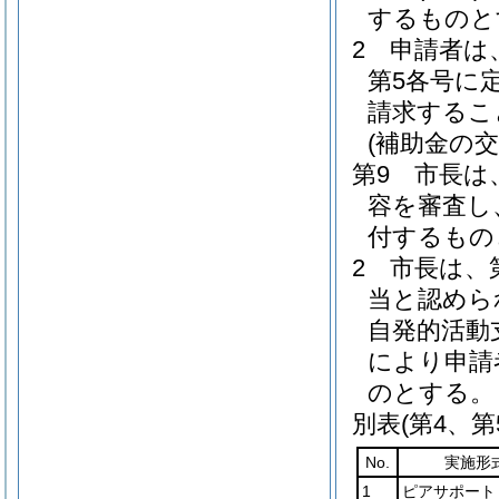
するものと
2 申請者
第5各号に
請求するこ
(補助金の交
第9 市長は
容を審査し
付するもの
2 市長は、
当と認めら
自発的活動
により申請
のとする。
別表
(第4、第
No.
実施形
1
ピアサポート