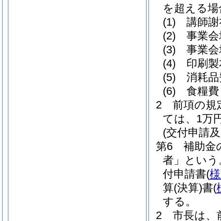
を超える場
(1)
講師謝
(2)
事業会
(3)
事業会
(4)
印刷製
(5)
消耗品
(6)
食糧費
2 前項の規
ては、1万
(交付申請及
第6 補助金
者」という
付申請書
(
様
算
(決算)
書
(
する。
2 市長は