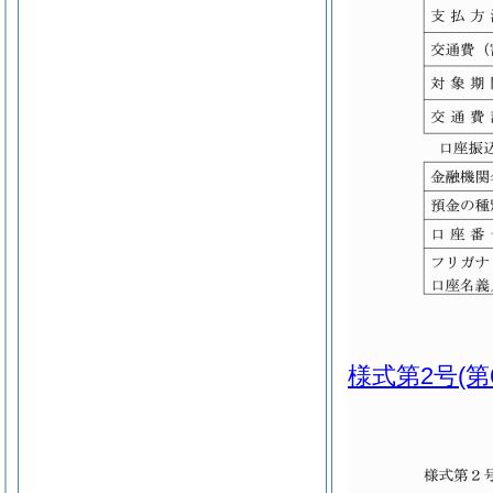
様式第2号
(第