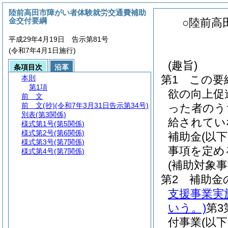
陸前高田市障がい者体験就労交通費補助
金交付要綱
○陸前高
平成29年4月19日 告示第81号
(令和7年4月1日施行)
(趣旨)
条項目次
沿革
第1 この要
本則
第1項
欲の向上促
前 文
前 文
(抄)(令和7年3月31日告示第34号)
った者のう
別表
(第3関係)
給されてい
様式第1号
(第5関係)
様式第2号
(第6関係)
補助金
(以
様式第3号
(第7関係)
事項を定め
様式第4号
(第7関係)
(補助対象事
第2 補助金
支援事業実
いう。)
第3
付事業
(以