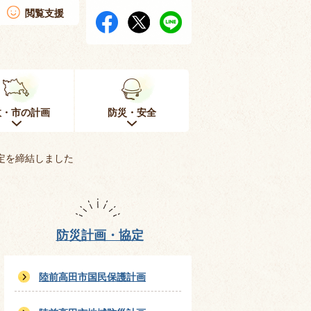
閲覧支援
政・市の計画
防災・安全
定を締結しました
防災計画・協定
陸前高田市国民保護計画