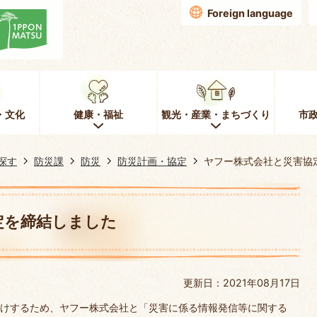
Foreign language
・文化
健康・福祉
観光・産業・まちづくり
市
探す
防災課
防災
防災計画・協定
ヤフー株式会社と災害協
定を締結しました
更新日：2021年08月17日
けするため、ヤフー株式会社と「災害に係る情報発信等に関する