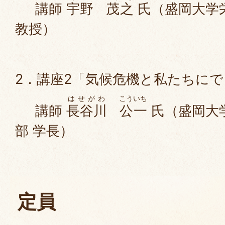
講師
宇野
茂之
氏（盛岡大学
教授）
2．講座2「気候危機と私たちに
はせがわ
こういち
講師
長谷川
公一
氏（盛岡大
部 学長）
定員