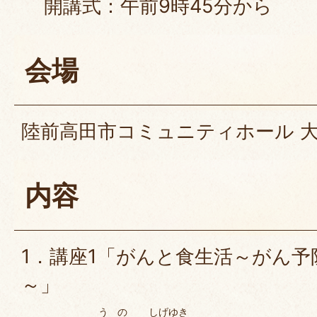
開講式：午前9時45分から
会場
陸前高田市コミュニティホール 
内容
1．講座1「がんと食生活～がん
～」
うの
しげゆき