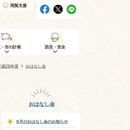
閲覧支援
政・市の計画
防災・安全
平成29年度
おはなし会
おはなし会
9月のおはなし会のお知らせ