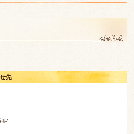
せ先
番地7