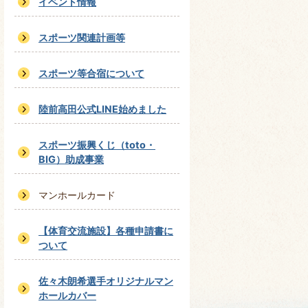
イベント情報
スポーツ関連計画等
スポーツ等合宿について
陸前高田公式LINE始めました
スポーツ振興くじ（toto・
BIG）助成事業
マンホールカード
【体育交流施設】各種申請書に
ついて
佐々木朗希選手オリジナルマン
ホールカバー