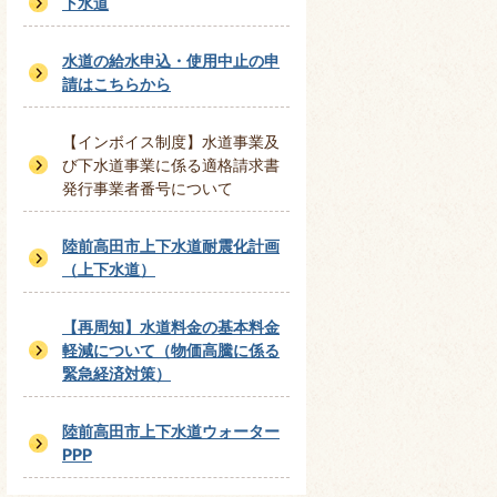
下水道
水道の給水申込・使用中止の申
請はこちらから
【インボイス制度】水道事業及
び下水道事業に係る適格請求書
発行事業者番号について
陸前高田市上下水道耐震化計画
（上下水道）
【再周知】水道料金の基本料金
軽減について（物価高騰に係る
緊急経済対策）
陸前高田市上下水道ウォーター
PPP