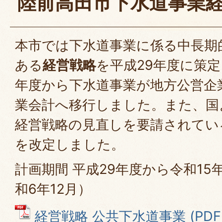
陸前高田市下水道事業
本市では下水道事業に係る中長期
ある
経営戦略
を平成29年度に策
年度から下水道事業が地方公営企
業会計へ移行しました。また、国
経営戦略の見直しを要請されてい
を改定しました。
計画期間 平成29年度から令和15
和6年12月）
経営戦略 公共下水道事業 (PDFファ