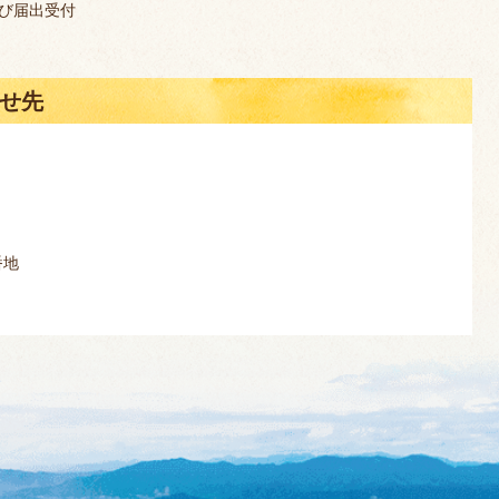
び届出受付
せ先
番地