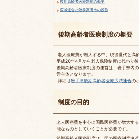
後期高齢者医療制度の概要
広域連合と陸前高田市の役割
後期高齢者医療制度の概要
老人医療費が増大する中、現役世代と高
平成20年4月から老人保険制度に代わり
後期高齢者医療制度の運営は、岩手県内の
営主体となります。
詳細は
岩手県後期高齢者医療広域連合
の
制度の目的
老人医療費を中心に国民医療費が増大する
能なものとしていくことが必要です。
後期高齢者医療制度は、国の医療制度改革