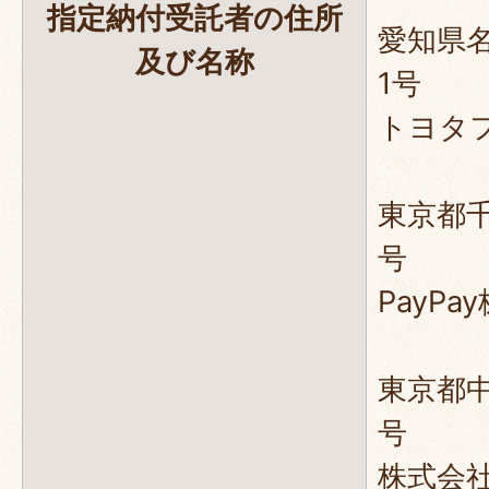
指定納付受託者の住所
愛知県
及び名称
1号
トヨタ
東京都千
号
PayPa
東京都中
号
株式会