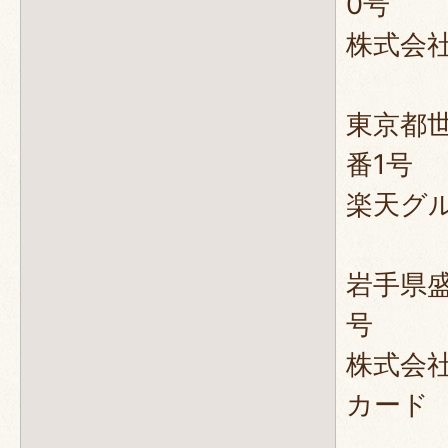
0号
株式会
東京都世
番1号
楽天グ
岩手県
号
株式会
カード