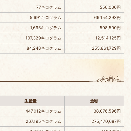
77キログラム
550,000円
5,691キログラム
66,154,293円
1,695キログラム
508,500円
107,329キログラム
12,514,125円
84,248キログラム
255,861,729円
）
生産量
金額
447,012キログラム
38,076,596円
267,195キログラム
275,470,687円