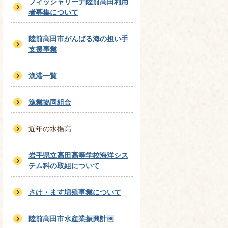
フィッシャリーナ陸前高田利用
者募集について
陸前高田市がんばる海の担い手
支援事業
漁港一覧
漁業協同組合
近年の水揚高
岩手県立高田高等学校海洋シス
テム科の取組について
さけ・ます増殖事業について
陸前高田市水産業振興計画