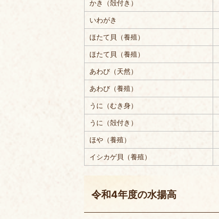
かき（殻付き）
いわがき
ほたて貝（養殖）
ほたて貝（養殖）
あわび（天然）
あわび（養殖）
うに（むき身）
うに（殻付き）
ほや（養殖）
イシカゲ貝（養殖）
令和4年度の水揚高