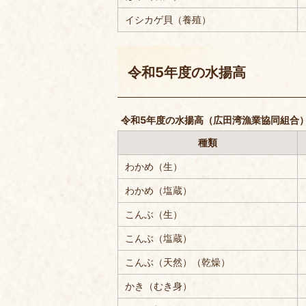
イシカゲ貝（養殖）
令和5年度の水揚高
令和5年度の水揚高（広田湾漁業協同組合
種類
わかめ（生）
わかめ（塩蔵）
こんぶ（生）
こんぶ（塩蔵）
こんぶ（天然）（乾燥）
かき（むき身）