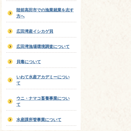
陸前高田市での漁業就業を志す
方へ
広田湾産イシカゲ貝
広田湾漁場環境調査について
貝毒について
いわて水産アカデミーについ
て
ウニ・ナマコ畜養事業につい
て
水産課所管事業について