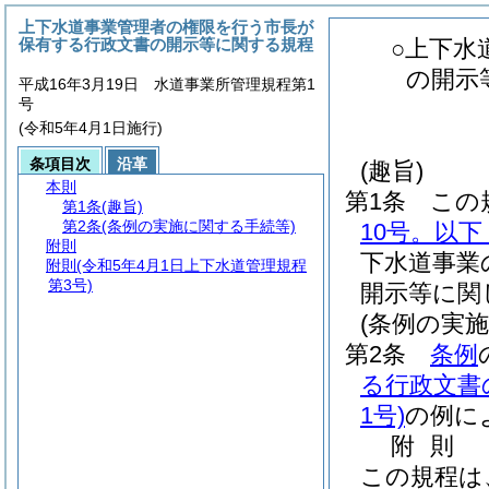
上下水道事業管理者の権限を行う市長が
保有する行政文書の開示等に関する規程
○上下水
の開示
平成16年3月19日 水道事業所管理規程第1
号
(令和5年4月1日施行)
条項目次
沿革
(趣旨)
本則
第1条
この
第1条
(趣旨)
第2条
(条例の実施に関する手続等)
10号。以
附則
下水道事業
附則
(令和5年4月1日上下水道管理規程
第3号)
開示等に関
(条例の実
第2条
条例
る行政文書
1号)
の例に
附
則
この規程は