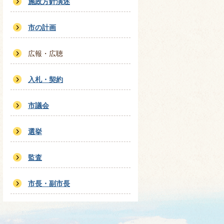
施政方針演述
市の計画
広報・広聴
入札・契約
市議会
選挙
監査
市長・副市長