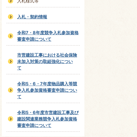
入札様式等
入札・契約情報
令和7・8年度競争入札参加資格
審査申請について
市営建設工事における社会保険
未加入対策の取組強化につい
て
令和5・6・7年度物品購入等競
争入札参加資格審査申請につい
て
令和5・6年度市営建設工事及び
建設関連業務競争入札参加資格
審査申請について