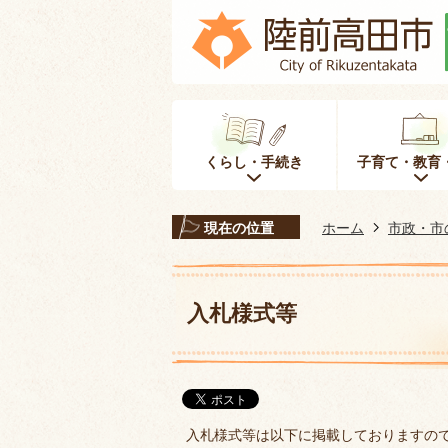
くらし・手続き
子育て・教育
現在の位置
ホーム
市政・市
入札様式等
入札様式等は以下に掲載しておりますの