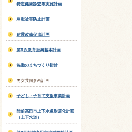
特定健康診査等実施計画
鳥獣被害防止計画
耐震改修促進計画
第9次教育振興基本計画
協働のまちづくり指針
男女共同参画計画
子ども・子育て支援事業計画
陸前高田市上下水道耐震化計画
（上下水道）