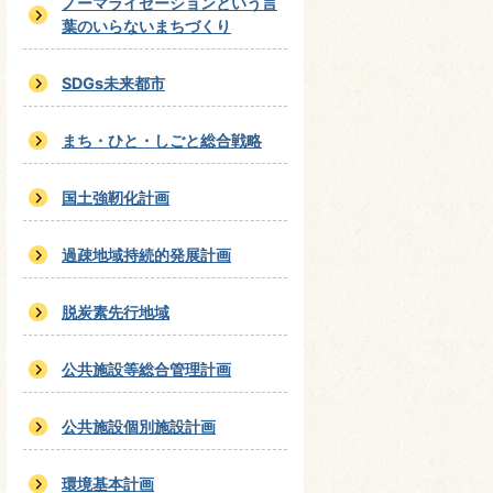
ノーマライゼーションという言
葉のいらないまちづくり
SDGs未来都市
まち・ひと・しごと総合戦略
国土強靭化計画
過疎地域持続的発展計画
脱炭素先行地域
公共施設等総合管理計画
公共施設個別施設計画
環境基本計画