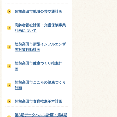
陸前高田市地域公共交通計画
高齢者福祉計画・介護保険事業
計画について
陸前高田市新型インフルエンザ
等対策行動計画
陸前高田市健康づくり推進計
画
陸前高田市こころの健康づくり
計画
陸前高田市食育推進基本計画
第3期データヘルス計画・第4期