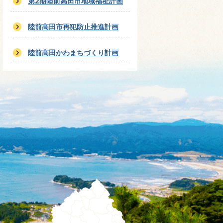
第2期陸前高田市地域福祉計画
陸前高田市再犯防止推進計画
陸前高田かわまちづくり計画