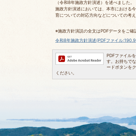
（令和8年施政方針演述）を述べました。
施政方針演述においては、本市における今
育についての対応方向などについての考え
​※施政方針演説の全文はPDFデータをご
令和8年施政方針演述(PDFファイル:190.9
PDFファイルを閲
す。お持ちでない方
ードボタンを
ください。