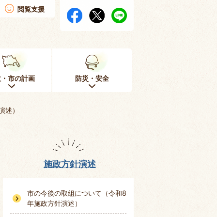
閲覧支援
政・市の計画
防災・安全
演述）
施政方針演述
市の今後の取組について（令和8
年施政方針演述）