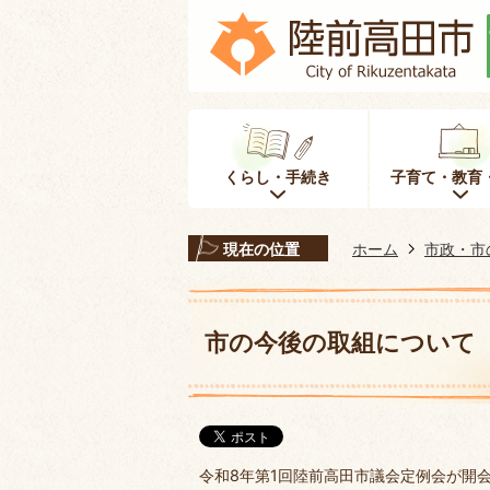
くらし・手続き
子育て・教育
現在の位置
ホーム
市政・市
市の今後の取組について
令和8年第1回陸前高田市議会定例会が開