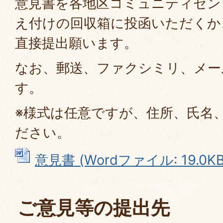
意見書を各地区コミュニティセン
え付けの回収箱に投函いただくか
直接提出願います。
なお、郵送、ファクシミリ、メー
す。
※様式は任意ですが、住所、氏名
ださい。
意見書 (Wordファイル: 19.0KB
ご意見等の提出先