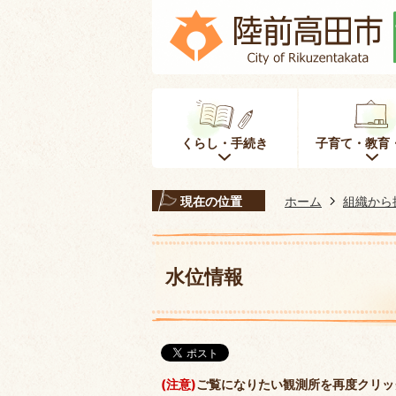
くらし・手続き
子育て・教育
現在の位置
ホーム
組織から
水位情報
(注意)
ご覧になりたい観測所を再度クリッ