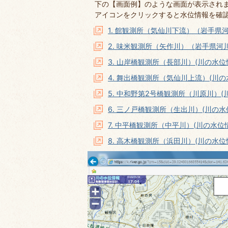
下の【画面例】のような画面が表示され
アイコンをクリックすると水位情報を確
1. 館観測所（気仙川下流）（岩手県
2. 味米観測所（矢作川）（岩手県河
3. 山岸橋観測所（長部川）(川の水位
4. 舞出橋観測所（気仙川上流）(川
5. 中和野第2号橋観測所（川原川）(
6. 三ノ戸橋観測所（生出川）(川の水
7. 中平橋観測所（中平川）(川の水位
8. 高木橋観測所（浜田川）(川の水位