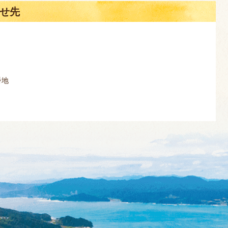
せ先
番地