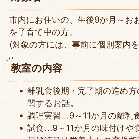
市内にお住いの、生後9か月～お
を子育て中の方。
(対象の方には、事前に個別案内
教室の内容
離乳食後期・完了期の進め方
関するお話。
調理実習
9～11か月の離
…
試食
9～11か月の味付け
…