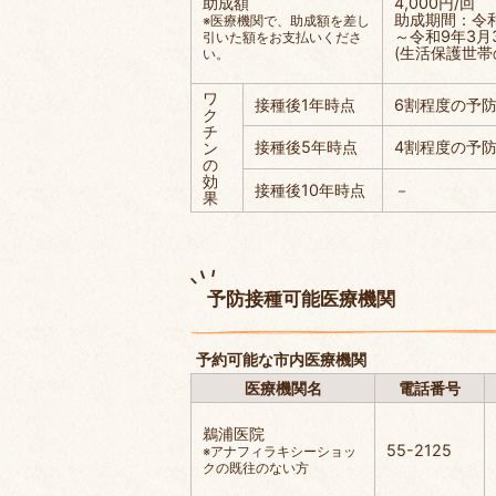
助成額
4,000円/回
助成期間：令和
※医療機関で、助成額を差し
～令和9年3月
引いた額をお支払いくださ
(生活保護世帯
い。
ワ
接種後1年時点
6割程度の予
ク
チ
接種後5年時点
4割程度の予
ン
の
効
接種後10年時点
－
果
予防接種可能医療機関
予約可能な市内医療機関
医療機関名
電話番号
鵜浦医院
55-2125
※アナフィラキシーショッ
クの既往のない方