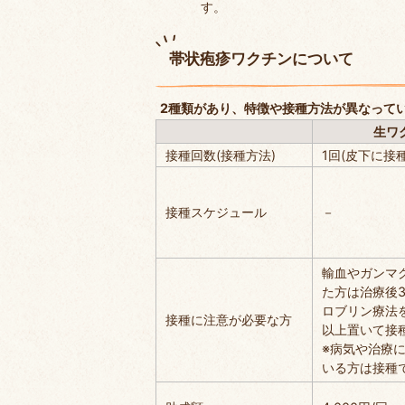
す。
帯状疱疹ワクチンについて
2種類があり、特徴や接種方法が異なって
生ワ
接種回数(接種方法)
1回(皮下に接種
接種スケジュール
－
輸血やガンマ
た方は治療後
ロブリン療法
接種に注意が必要な方
以上置いて接
※病気や治療
いる方は接種