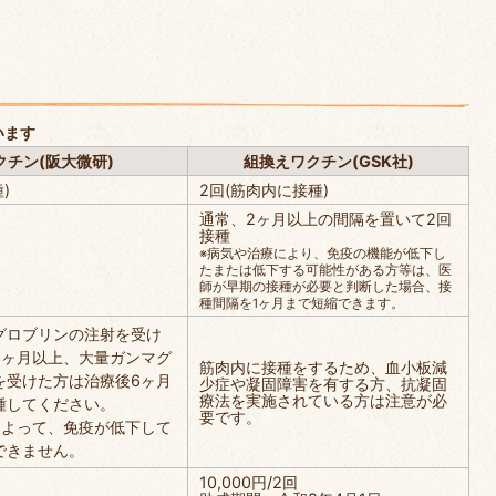
います
クチン(阪大微研)
組換えワクチン(GSK社)
)
2回(筋肉内に接種)
通常、2ヶ月以上の間隔を置いて2回
接種
※病気や治療により、免疫の機能が低下し
たまたは低下する可能性がある方等は、医
師が早期の接種が必要と判断した場合、接
種間隔を1ヶ月まで短縮できます。
グロブリンの注射を受け
3ヶ月以上、大量ガンマグ
筋肉内に接種をするため、血小板減
を受けた方は治療後6ヶ月
少症や凝固障害を有する方、抗凝固
療法を実施されている方は注意が必
種してください。
要です。
によって、免疫が低下して
できません。
10,000円/2回