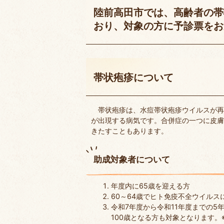
陸前高田市では、高齢者の帯
おり、対象の方に予診票をお
帯状疱疹について
帯状疱疹は、水痘帯状疱疹ウイルスが再
が出現する病気です。合併症の一つに皮膚
きたすこともあります。
助成対象者について
年度内に65歳を迎える方
60～64歳でヒト免疫不全ウイル
令和7年度から令和11年度までの5年
100歳となる方も対象となります。