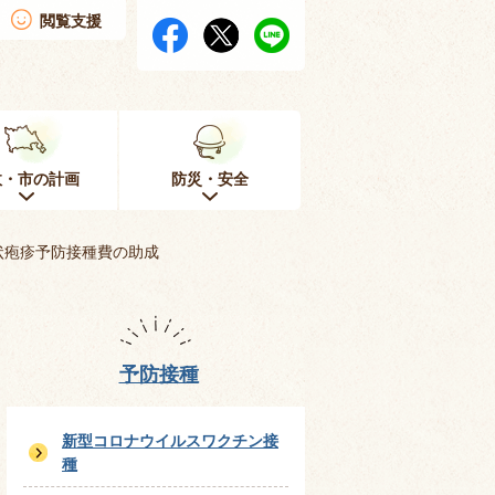
閲覧支援
政・市の計画
防災・安全
状疱疹予防接種費の助成
予防接種
新型コロナウイルスワクチン接
種