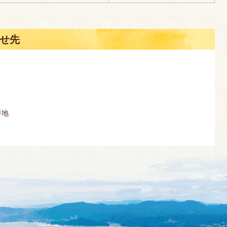
せ先
番地