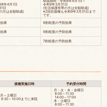
助成期間：令和8年4月1日～
8年4月1日
令和9年3月31日
31日
(生活保護世帯の方は全額助成)
の方は全額助成)
※2回目接種も令和9年3月31日まで
です。
防効果
9割程度の予防効果
防効果
9割程度の予防効果
7割程度の予防効果
接種実施日時
予約受付時間
月・火・水・金曜日
8:00～11:30
月～土曜日
14:00～17:00
9:30～10:00までに来院
木・土曜日
8:00～11:30