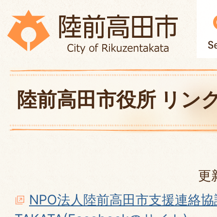
陸前高田市役所 リン
更
NPO法人陸前高田市支援連絡協議