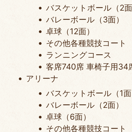
バスケットボール（2
バレーボール（3面）
卓球（12面）
その他各種競技コート
ランニングコース
客席740席 車椅子用34
アリーナ
バスケットボール（1面
バレーボール（2面）
卓球（6面）
その他各種競技コート